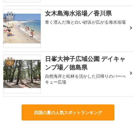
女木島海水浴場／香川県
2
青く澄んだ海と白い砂浜が広がる海水浴場
日峯大神子広域公園 デイキャ
3
ンプ場／徳島県
自然海岸と松林を活かした日帰りのバーべ
キュー広場
四国の夏の人気スポットランキング