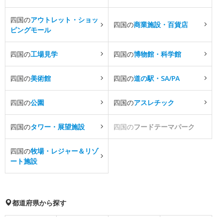
四国の
アウトレット・ショッ
四国の
商業施設・百貨店
ピングモール
四国の
工場見学
四国の
博物館・科学館
四国の
美術館
四国の
道の駅・SA/PA
四国の
公園
四国の
アスレチック
四国の
タワー・展望施設
四国の
フードテーマパーク
四国の
牧場・レジャー＆リゾ
ート施設
都道府県から探す