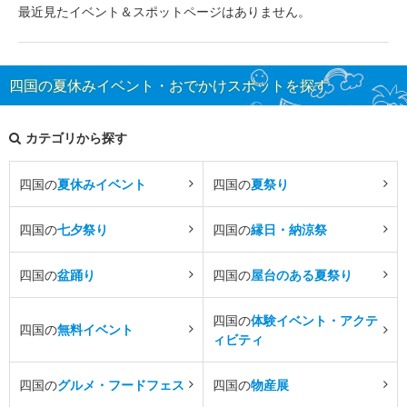
最近見たイベント＆スポットページはありません。
四国の夏休みイベント・おでかけスポットを探す
カテゴリから探す
四国の
夏休みイベント
四国の
夏祭り
四国の
七夕祭り
四国の
縁日・納涼祭
四国の
盆踊り
四国の
屋台のある夏祭り
四国の
体験イベント・アクテ
四国の
無料イベント
ィビティ
四国の
グルメ・フードフェス
四国の
物産展