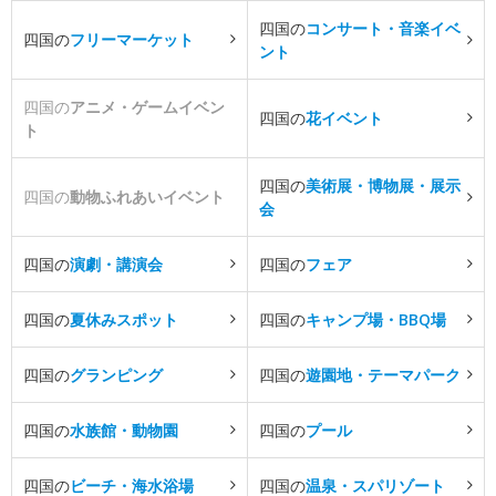
四国の
コンサート・音楽イベ
四国の
フリーマーケット
ント
四国の
アニメ・ゲームイベン
四国の
花イベント
ト
四国の
美術展・博物展・展示
四国の
動物ふれあいイベント
会
四国の
演劇・講演会
四国の
フェア
四国の
夏休みスポット
四国の
キャンプ場・BBQ場
四国の
グランピング
四国の
遊園地・テーマパーク
四国の
水族館・動物園
四国の
プール
四国の
ビーチ・海水浴場
四国の
温泉・スパリゾート