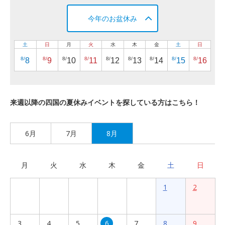
今年のお盆休み
土
日
月
火
水
木
金
土
日
8/
8/
8/
8/
8/
8/
8/
8/
8/
8
9
10
11
12
13
14
15
16
来週以降の四国の夏休みイベントを探している方はこちら！
6月
7月
8月
月
火
水
木
金
土
日
1
2
3
4
5
6
7
8
9