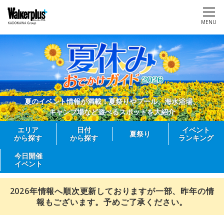
MENU
夏のイベント情報が満載！夏祭りやプール、海水浴場、
キャンプ場など遊べるスポットを大紹介
エリア
日付
イベント
夏祭り
から探す
から探す
ランキング
今日開催
イベント
2026年情報へ順次更新しておりますが一部、昨年の情
報もございます。予めご了承ください。