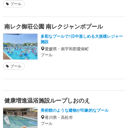
プール
南レク御荘公園 南レクジャンボプール
多彩なプールで1日中楽しめる大規模レジャー
施設
愛媛県・南宇和郡愛南町
プール
プール
健康増進温浴施設ループしおのえ
美術館のような建物が印象的なプール
香川県・高松市
プール