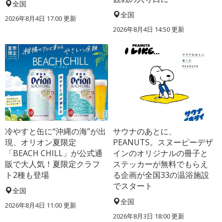
全国
全国
2026年8月4日 17:00
更新
2026年8月4日 14:50
更新
冷やすと缶に“沖縄の海”が出
サウナのあとに、
現、オリオン夏限定
PEANUTS。スヌーピーデザ
「BEACH CHILL」が公式通
インのオリジナルの冊子と
販で大人気！夏限定クラフ
ステッカーが無料でもらえ
ト2種も登場
る企画が全国33の温浴施設
でスタート
全国
全国
2026年8月4日 11:00
更新
2026年8月3日 18:00
更新