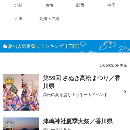
北陸
東海
関西
中国
四国
九州・沖縄
夏の人気夏祭りランキング【四国】
2026/08/06 更新
第59回 さぬき高松まつり／香
1
川県
高松の夏を盛り上げる一大イベント
津嶋神社夏季大祭／香川県
2
年に一度の参拝