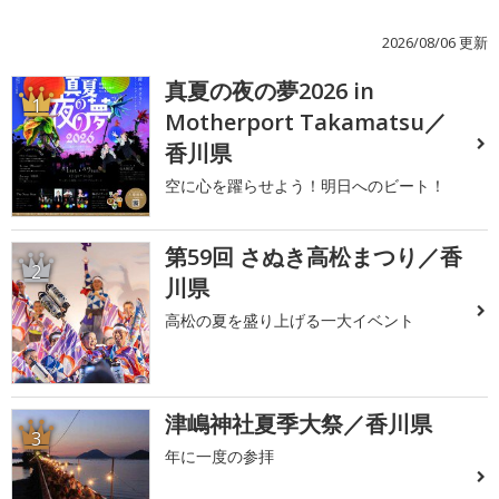
2026/08/06 更新
真夏の夜の夢2026 in
1
Motherport Takamatsu／
香川県
空に心を躍らせよう！明日へのビート！
第59回 さぬき高松まつり／香
2
川県
高松の夏を盛り上げる一大イベント
津嶋神社夏季大祭／香川県
3
年に一度の参拝