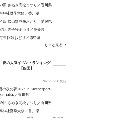
59回 さぬき高松まつり／香川県
嶋神社夏季大祭／香川県
61回 松山野球拳おどり／愛媛県
67回 内子笹まつり／愛媛県
島市 阿波おどり／徳島県
もっと見る
夏の人気イベントランキング
【四国】
2026/08/06 更新
の夜の夢2026 in Motherport
akamatsu／香川県
59回 さぬき高松まつり／香川県
嶋神社夏季大祭／香川県