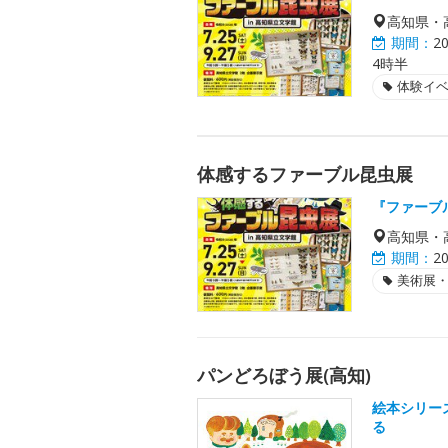
高知県・
期間：
2
4時半
体験イ
体感するファーブル昆虫展
『ファーブ
高知県・
期間：
2
美術展
パンどろぼう展(高知)
絵本シリー
る