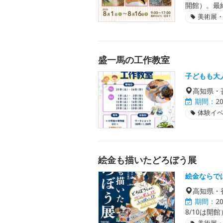
開館）。最
美術展
盛一馬の工作教室
子どもも大
高知県・
期間：
2
体験イ
絵金も描いたどろぼう展
絵金ならで
高知県・
期間：
2
8/10は開館