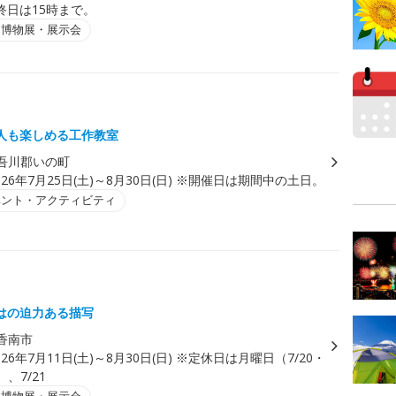
終日は15時まで。
・博物展・展示会
人も楽しめる工作教室
吾川郡いの町
026年7月25日(土)～8月30日(日) ※開催日は期間中の土日。
ベント・アクティビティ
はの迫力ある描写
香南市
026年7月11日(土)～8月30日(日) ※定休日は月曜日（7/20・
）、7/21