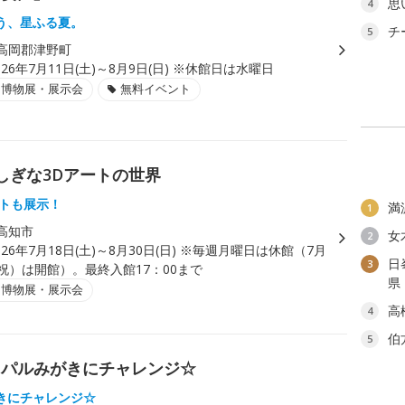
思
4
う、星ふる夏。
チ
5
高岡郡津野町
026年7月11日(土)～8月9日(日) ※休館日は水曜日
・博物展・展示会
無料イベント
しぎな3Dアートの世界
ートも展示！
満
1
高知市
女
2
026年7月18日(土)～8月30日(日) ※毎週月曜日は休館（7月
日
3
祝）は開館）。最終入館17：00まで
県
・博物展・展示会
高
4
伯
5
コパルみがきにチャレンジ☆
きにチャレンジ☆