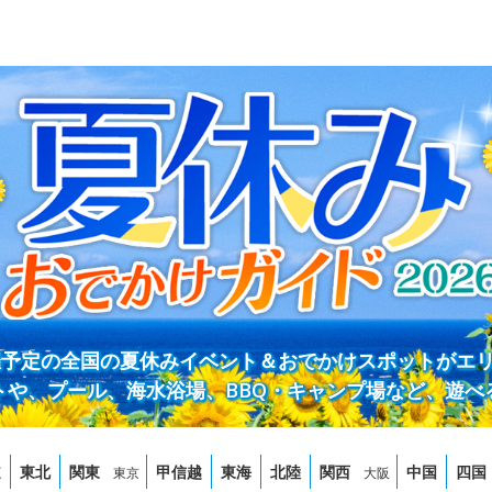
開催予定の全国の夏休みイベント＆おでかけスポットがエ
トや、プール、海水浴場、BBQ・キャンプ場など、遊べ
道
東北
関東
甲信越
東海
北陸
関西
中国
四国
東京
大阪