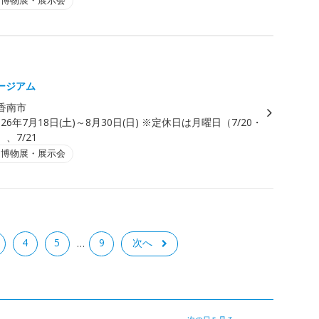
・博物展・展示会
ージアム
香南市
026年7月18日(土)～8月30日(日) ※定休日は月曜日（7/20・
）、7/21
・博物展・展示会
4
5
9
次へ
…