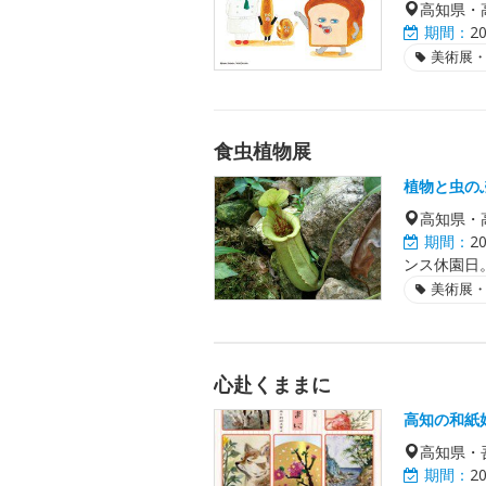
高知県・
期間：
2
美術展
食虫植物展
植物と虫の
高知県・
期間：
2
ンス休園日
美術展
心赴くままに
高知の和紙
高知県・
期間：
2