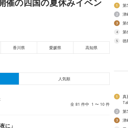
(日)開催の四国の夏休みイベン
第
1
津
2
第
3
第
4
徳
5
香川県
愛媛県
高知県
人気順
真夏
1
た
T
全 81 件中 1 〜 10 件
第
2
津
3
る夜に」