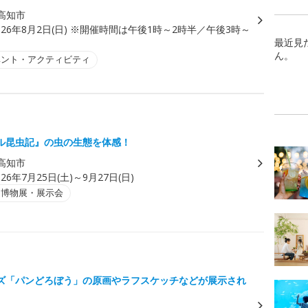
高知市
026年8月2日(日) ※開催時間は午後1時～2時半／午後3時～
最近見
ん。
ベント・アクティビティ
ル昆虫記』の虫の生態を体感！
高知市
026年7月25日(土)～9月27日(日)
・博物展・展示会
ズ「パンどろぼう」の原画やラフスケッチなどが展示され