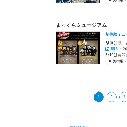
美術展
まっくらミュージアム
新体験ミュ
高知県・
期間：
2
8/10は開館
美術展
1
2
3