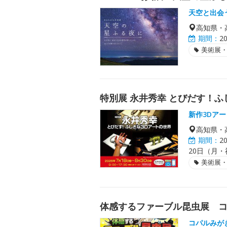
天空と出会
高知県・
期間：
2
美術展
特別展 永井秀幸 とびだす！ふ
新作3Dア
高知県・
期間：
2
20日（月・
美術展
体感するファーブル昆虫展 
コパルみが