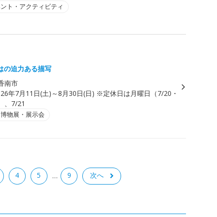
ベント・アクティビティ
はの迫力ある描写
香南市
026年7月11日(土)～8月30日(日) ※定休日は月曜日（7/20・
）、7/21
・博物展・展示会
4
5
9
次へ
…