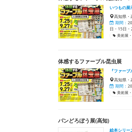
いつもの展
高知県・
期間：
2
日・15日・
美術展
体感するファーブル昆虫展
『ファーブ
高知県・
期間：
2
美術展
パンどろぼう展(高知)
絵本シリー