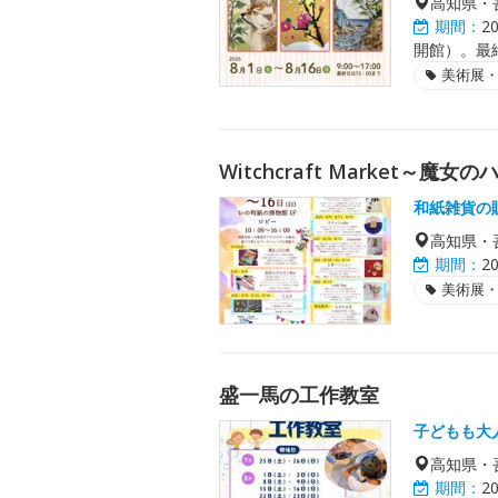
高知県・
期間：
2
開館）。最
美術展
Witchcraft Market～
和紙雑貨の
高知県・
期間：
2
美術展
盛一馬の工作教室
子どもも大
高知県・
期間：
2