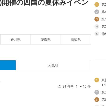
(土)開催の四国の夏休みイベン
第
1
第
2
第
3
第
4
徳
5
香川県
愛媛県
高知県
人気順
真夏
1
た
T
全 81 件中 1 〜 10 件
第
2
第
3