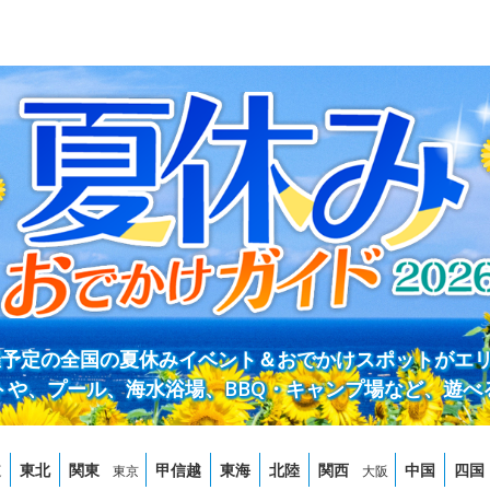
開催予定の全国の夏休みイベント＆おでかけスポットがエ
トや、プール、海水浴場、BBQ・キャンプ場など、遊べ
道
東北
関東
甲信越
東海
北陸
関西
中国
四国
東京
大阪