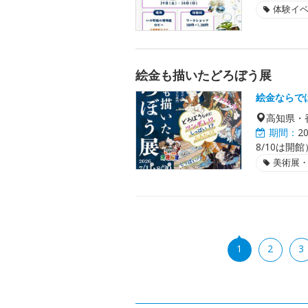
体験イ
絵金も描いたどろぼう展
絵金ならで
高知県・
期間：
2
8/10は開館
美術展
1
2
3