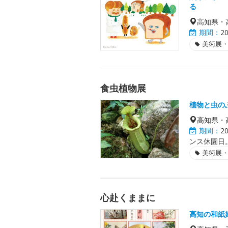
る
高知県・
期間：
2
美術展
食虫植物展
植物と虫の
高知県・
期間：
2
ンス休園日
美術展
心赴くままに
高知の和紙