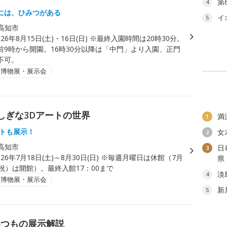
第
4
には、ひみつがある
イ
5
高知市
026年8月15日(土)・16日(日) ※最終入園時間は20時30分。
前9時から開園。16時30分以降は「中門」より入園、正門
不可。
・博物展・展示会
しぎな3Dアートの世界
満
1
ートも展示！
女
2
高知市
日
3
026年7月18日(土)～8月30日(日) ※毎週月曜日は休館（7月
県
祝）は開館）。最終入館17：00まで
淡
4
・博物展・展示会
新
5
いつもの展示解説