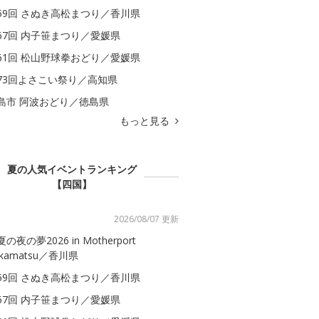
59回 さぬき高松まつり／香川県
67回 内子笹まつり／愛媛県
61回 松山野球拳おどり／愛媛県
73回よさこい祭り／高知県
島市 阿波おどり／徳島県
もっと見る
夏の人気イベントランキング
【四国】
2026/08/07 更新
の夜の夢2026 in Motherport
akamatsu／香川県
59回 さぬき高松まつり／香川県
67回 内子笹まつり／愛媛県