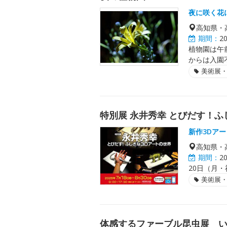
夜に咲く花
高知県・
期間：
2
植物園は午
からは入園
美術展
特別展 永井秀幸 とびだす！ふ
新作3Dア
高知県・
期間：
2
20日（月・
美術展
体感するファーブル昆虫展 