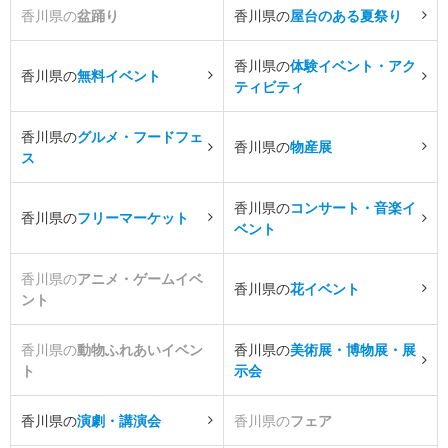
香川県の
盆踊り
香川県の
屋台のある夏祭り
香川県の
体験イベント・アク
香川県の
無料イベント
ティビティ
香川県の
グルメ・フードフェ
香川県の
物産展
ス
香川県の
コンサート・音楽イ
香川県の
フリーマーケット
ベント
香川県の
アニメ・ゲームイベ
香川県の
花イベント
ント
香川県の
動物ふれあいイベン
香川県の
美術展・博物展・展
ト
示会
香川県の
演劇・講演会
香川県の
フェア