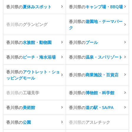
香川県の
夏休みスポット
香川県の
キャンプ場・BBQ場
香川県の
遊園地・テーマパー
香川県の
グランピング
ク
香川県の
水族館・動物園
香川県の
プール
香川県の
ビーチ・海水浴場
香川県の
温泉・スパリゾート
香川県の
アウトレット・ショ
香川県の
商業施設・百貨店
ッピングモール
香川県の
工場見学
香川県の
博物館・科学館
香川県の
美術館
香川県の
道の駅・SA/PA
香川県の
公園
香川県の
アスレチック