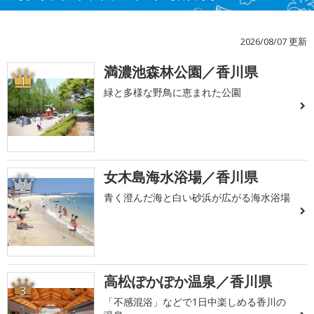
2026/08/07 更新
満濃池森林公園／香川県
1
緑と多様な野鳥に恵まれた公園
女木島海水浴場／香川県
2
青く澄んだ海と白い砂浜が広がる海水浴場
高松ぽかぽか温泉／香川県
3
「不感混浴」などで1日中楽しめる香川の