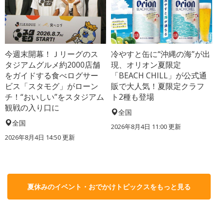
今週末開幕！Ｊリーグのス
冷やすと缶に“沖縄の海”が出
タジアムグルメ約2000店舗
現、オリオン夏限定
をガイドする食べログサー
「BEACH CHILL」が公式通
ビス「スタモグ」がローン
販で大人気！夏限定クラフ
チ！“おいしい”をスタジアム
ト2種も登場
観戦の入り口に
全国
全国
2026年8月4日 11:00
更新
2026年8月4日 14:50
更新
夏休みのイベント・おでかけトピックスをもっと見る