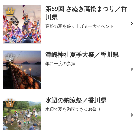
第59回 さぬき高松まつり／香
1
川県
高松の夏を盛り上げる一大イベント
津嶋神社夏季大祭／香川県
2
年に一度の参拝
水辺の納涼祭／香川県
3
水辺で夏を満喫できるお祭り