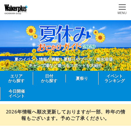
MENU
夏のイベント情報が満載！夏祭りやプール、海水浴場、
キャンプ場など遊べるスポットを大紹介
エリア
日付
イベント
夏祭り
から探す
から探す
ランキング
今日開催
イベント
2026年情報へ順次更新しておりますが一部、昨年の情
報もございます。予めご了承ください。