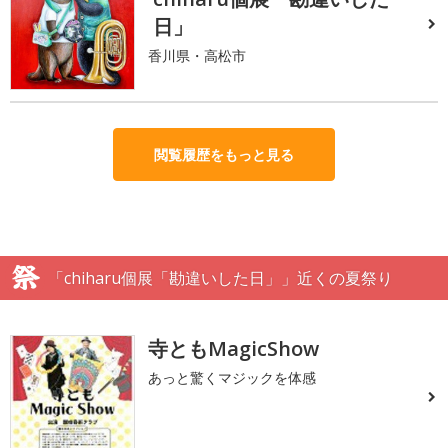
日」
香川県・高松市
閲覧履歴をもっと見る
「chiharu個展「勘違いした日」」近くの夏祭り
寺ともMagicShow
あっと驚くマジックを体感