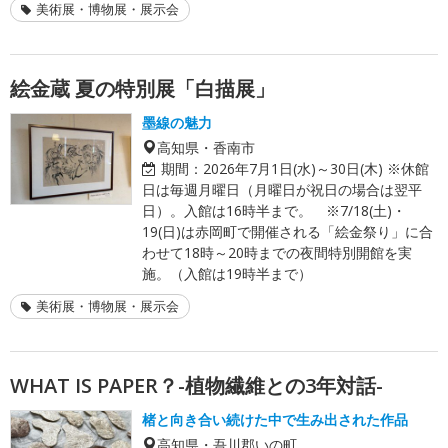
美術展・博物展・展示会
絵金蔵 夏の特別展「白描展」
墨線の魅力
高知県・香南市
期間：
2026年7月1日(水)～30日(木) ※休館
日は毎週月曜日（月曜日が祝日の場合は翌平
日）。入館は16時半まで。 ※7/18(土)・
19(日)は赤岡町で開催される「絵金祭り」に合
わせて18時～20時までの夜間特別開館を実
施。（入館は19時半まで）
美術展・博物展・展示会
WHAT IS PAPER？-植物繊維との3年対話-
楮と向き合い続けた中で生み出された作品
高知県・吾川郡いの町