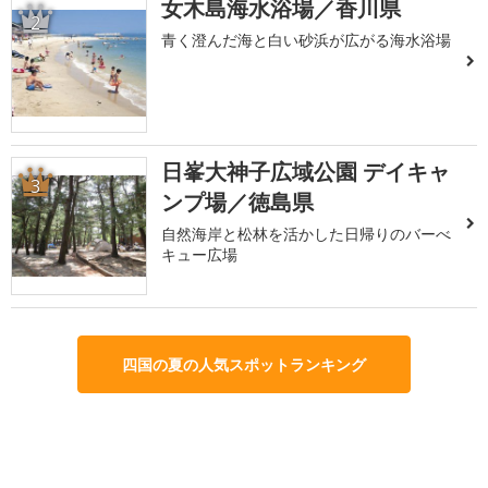
女木島海水浴場／香川県
2
青く澄んだ海と白い砂浜が広がる海水浴場
日峯大神子広域公園 デイキャ
3
ンプ場／徳島県
自然海岸と松林を活かした日帰りのバーべ
キュー広場
四国の夏の人気スポットランキング