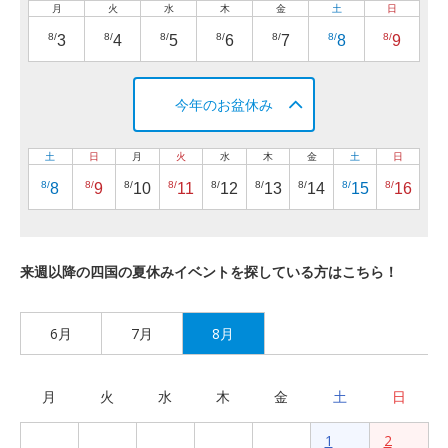
月
火
水
木
金
土
日
8/
8/
8/
8/
8/
8/
8/
3
4
5
6
7
8
9
今年のお盆休み
土
日
月
火
水
木
金
土
日
8/
8/
8/
8/
8/
8/
8/
8/
8/
8
9
10
11
12
13
14
15
16
来週以降の四国の夏休みイベントを探している方はこちら！
6月
7月
8月
月
火
水
木
金
土
日
1
2