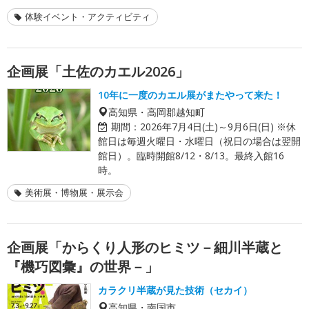
体験イベント・アクティビティ
企画展「土佐のカエル2026」
10年に一度のカエル展がまたやって来た！
高知県・高岡郡越知町
期間：
2026年7月4日(土)～9月6日(日) ※休
館日は毎週火曜日・水曜日（祝日の場合は翌開
館日）。臨時開館8/12・8/13。最終入館16
時。
美術展・博物展・展示会
企画展「からくり人形のヒミツ－細川半蔵と
『機巧図彙』の世界－」
カラクリ半蔵が見た技術（セカイ）
高知県・南国市