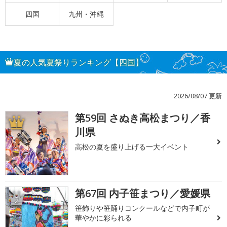
四国
九州・沖縄
夏の人気夏祭りランキング【四国】
2026/08/07 更新
第59回 さぬき高松まつり／香
1
川県
高松の夏を盛り上げる一大イベント
第67回 内子笹まつり／愛媛県
2
笹飾りや笹踊りコンクールなどで内子町が
華やかに彩られる