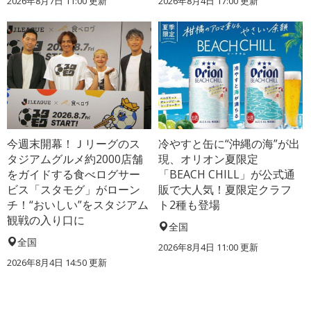
2026年8月7日 11:00
更新
2026年8月4日 17:00
更新
今週末開幕！Ｊリーグのス
冷やすと缶に“沖縄の海”が出
タジアムグルメ約2000店舗
現、オリオン夏限定
をガイドする食べログサー
「BEACH CHILL」が公式通
ビス「スタモグ」がローン
販で大人気！夏限定クラフ
チ！“おいしい”をスタジアム
ト2種も登場
観戦の入り口に
全国
全国
2026年8月4日 11:00
更新
2026年8月4日 14:50
更新