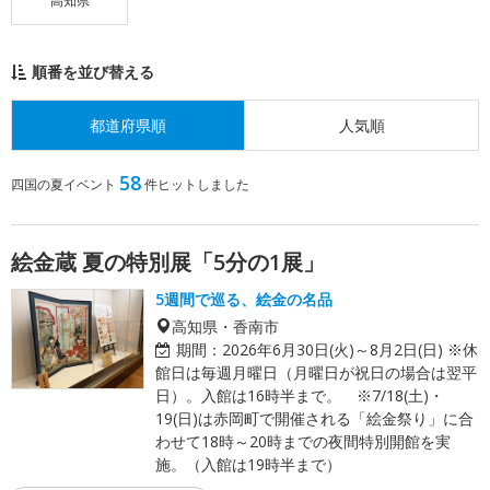
高知県
順番を並び替える
都道府県順
人気順
58
四国の夏イベント
件ヒットしました
絵金蔵 夏の特別展「5分の1展」
5週間で巡る、絵金の名品
高知県・香南市
期間：
2026年6月30日(火)～8月2日(日) ※休
館日は毎週月曜日（月曜日が祝日の場合は翌平
日）。入館は16時半まで。 ※7/18(土)・
19(日)は赤岡町で開催される「絵金祭り」に合
わせて18時～20時までの夜間特別開館を実
施。（入館は19時半まで）