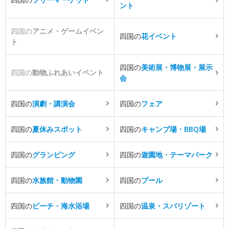
ント
四国の
アニメ・ゲームイベン
四国の
花イベント
ト
四国の
美術展・博物展・展示
四国の
動物ふれあいイベント
会
四国の
演劇・講演会
四国の
フェア
四国の
夏休みスポット
四国の
キャンプ場・BBQ場
四国の
グランピング
四国の
遊園地・テーマパーク
四国の
水族館・動物園
四国の
プール
四国の
ビーチ・海水浴場
四国の
温泉・スパリゾート