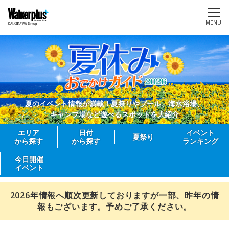
MENU
夏のイベント情報が満載！夏祭りやプール、海水浴場、
キャンプ場など遊べるスポットを大紹介
エリア
日付
イベント
夏祭り
から探す
から探す
ランキング
今日開催
イベント
2026年情報へ順次更新しておりますが一部、昨年の情
報もございます。予めご了承ください。