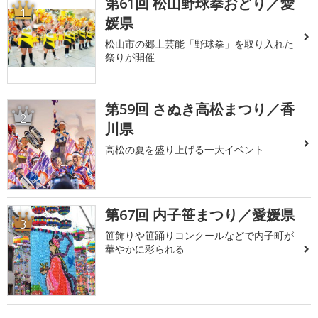
第61回 松山野球拳おどり／愛
1
媛県
松山市の郷土芸能「野球拳」を取り入れた
祭りが開催
第59回 さぬき高松まつり／香
2
川県
高松の夏を盛り上げる一大イベント
第67回 内子笹まつり／愛媛県
3
笹飾りや笹踊りコンクールなどで内子町が
華やかに彩られる