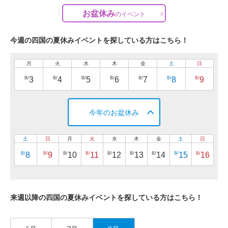
お盆休み
の
イベント
今週の四国の夏休みイベントを探している方はこちら！
月
火
水
木
金
土
日
8/
8/
8/
8/
8/
8/
8/
3
4
5
6
7
8
9
今年のお盆休み
土
日
月
火
水
木
金
土
日
8/
8/
8/
8/
8/
8/
8/
8/
8/
8
9
10
11
12
13
14
15
16
来週以降の四国の夏休みイベントを探している方はこちら！