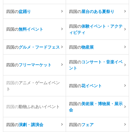
四国の
盆踊り
四国の
屋台のある夏祭り
四国の
体験イベント・アクテ
四国の
無料イベント
ィビティ
四国の
グルメ・フードフェス
四国の
物産展
四国の
コンサート・音楽イベ
四国の
フリーマーケット
ント
四国の
アニメ・ゲームイベン
四国の
花イベント
ト
四国の
美術展・博物展・展示
四国の
動物ふれあいイベント
会
四国の
演劇・講演会
四国の
フェア