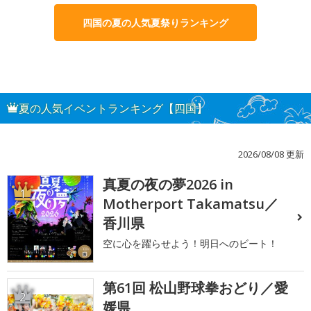
四国の夏の人気夏祭りランキング
夏の人気イベントランキング【四国】
2026/08/08 更新
真夏の夜の夢2026 in
1
Motherport Takamatsu／
香川県
空に心を躍らせよう！明日へのビート！
第61回 松山野球拳おどり／愛
2
媛県