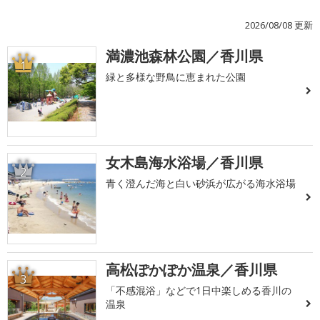
2026/08/08 更新
満濃池森林公園／香川県
1
緑と多様な野鳥に恵まれた公園
女木島海水浴場／香川県
2
青く澄んだ海と白い砂浜が広がる海水浴場
高松ぽかぽか温泉／香川県
3
「不感混浴」などで1日中楽しめる香川の
温泉