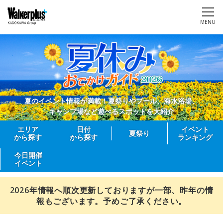
MENU
夏のイベント情報が満載！夏祭りやプール、海水浴場、
キャンプ場など遊べるスポットを大紹介
エリア
日付
イベント
夏祭り
から探す
から探す
ランキング
今日開催
イベント
2026年情報へ順次更新しておりますが一部、昨年の情
報もございます。予めご了承ください。