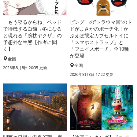
「もう寝るからね」ベッド
ピングーの“トラウマ回”のト
で待機する白猫→冬になる
ドがまさかのポーチ化！か
と現れる「腕枕ヤクザ」の
ぷえぼ限定カプセルトイに
予想外な生態【作者に聞
「スマホストラップ」と
く】
「フェイスポーチ」全10種
が登場
全国
全国
2026年8月8日 20:35
更新
2026年8月8日 17:22
更新