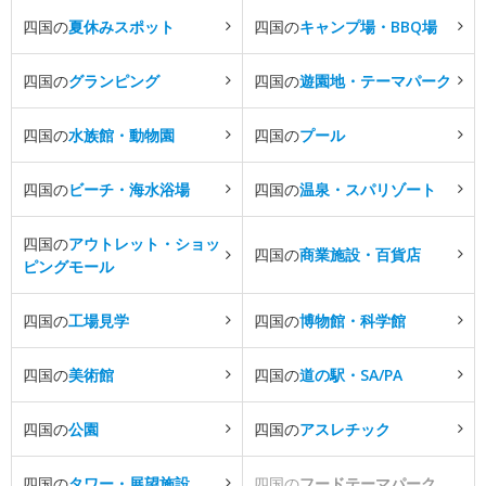
四国の
夏休みスポット
四国の
キャンプ場・BBQ場
四国の
グランピング
四国の
遊園地・テーマパーク
四国の
水族館・動物園
四国の
プール
四国の
ビーチ・海水浴場
四国の
温泉・スパリゾート
四国の
アウトレット・ショッ
四国の
商業施設・百貨店
ピングモール
四国の
工場見学
四国の
博物館・科学館
四国の
美術館
四国の
道の駅・SA/PA
四国の
公園
四国の
アスレチック
四国の
タワー・展望施設
四国の
フードテーマパーク