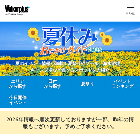
MENU
夏のイベント情報が満載！夏祭りやプール、海水浴場、
キャンプ場など遊べるスポットを大紹介
エリア
日付
イベント
夏祭り
から探す
から探す
ランキング
今日開催
イベント
2026年情報へ順次更新しておりますが一部、昨年の情
報もございます。予めご了承ください。