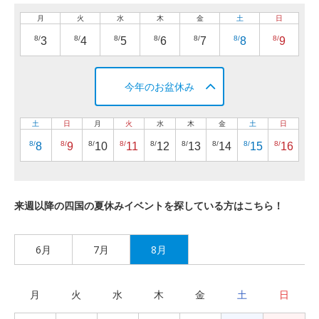
月
火
水
木
金
土
日
8/
8/
8/
8/
8/
8/
8/
3
4
5
6
7
8
9
今年のお盆休み
土
日
月
火
水
木
金
土
日
8/
8/
8/
8/
8/
8/
8/
8/
8/
8
9
10
11
12
13
14
15
16
来週以降の四国の夏休みイベントを探している方はこちら！
6月
7月
8月
月
火
水
木
金
土
日