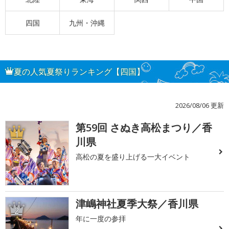
四国
九州・沖縄
夏の人気夏祭りランキング【四国】
2026/08/06 更新
第59回 さぬき高松まつり／香
1
川県
高松の夏を盛り上げる一大イベント
津嶋神社夏季大祭／香川県
2
年に一度の参拝