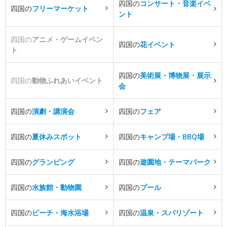
四国の
コンサート・音楽イベ
四国の
フリーマーケット
ント
四国の
アニメ・ゲームイベン
四国の
花イベント
ト
四国の
美術展・博物展・展示
四国の
動物ふれあいイベント
会
四国の
演劇・講演会
四国の
フェア
四国の
夏休みスポット
四国の
キャンプ場・BBQ場
四国の
グランピング
四国の
遊園地・テーマパーク
四国の
水族館・動物園
四国の
プール
四国の
ビーチ・海水浴場
四国の
温泉・スパリゾート