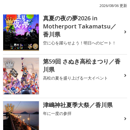
2026/08/06 更新
真夏の夜の夢2026 in
1
Motherport Takamatsu／
香川県
空に心を躍らせよう！明日へのビート！
第59回 さぬき高松まつり／香
2
川県
高松の夏を盛り上げる一大イベント
津嶋神社夏季大祭／香川県
3
年に一度の参拝