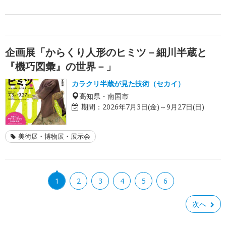
企画展「からくり人形のヒミツ－細川半蔵と
『機巧図彙』の世界－」
カラクリ半蔵が見た技術（セカイ）
高知県・南国市
期間：
2026年7月3日(金)～9月27日(日)
美術展・博物展・展示会
1
2
3
4
5
6
次へ