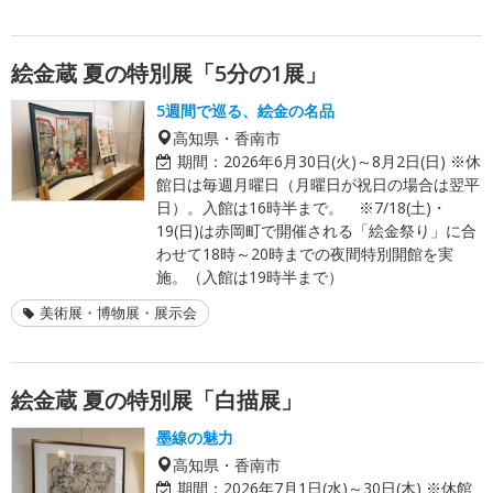
絵金蔵 夏の特別展「5分の1展」
5週間で巡る、絵金の名品
高知県・香南市
期間：
2026年6月30日(火)～8月2日(日) ※休
館日は毎週月曜日（月曜日が祝日の場合は翌平
日）。入館は16時半まで。 ※7/18(土)・
19(日)は赤岡町で開催される「絵金祭り」に合
わせて18時～20時までの夜間特別開館を実
施。（入館は19時半まで）
美術展・博物展・展示会
絵金蔵 夏の特別展「白描展」
墨線の魅力
高知県・香南市
期間：
2026年7月1日(水)～30日(木) ※休館