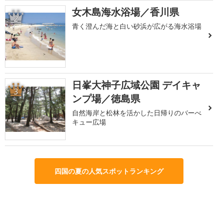
女木島海水浴場／香川県
2
青く澄んだ海と白い砂浜が広がる海水浴場
日峯大神子広域公園 デイキャ
3
ンプ場／徳島県
自然海岸と松林を活かした日帰りのバーべ
キュー広場
四国の夏の人気スポットランキング