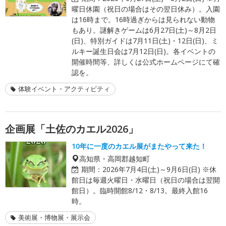
曜日休園（祝日の場合はその翌日休み）。入園
は16時まで。16時過ぎからは見られない動物
もあり。謎解きゲームは6月27日(土)～8月2日
(日)、特別ガイドは7月11日(土)・12日(日)、ミ
ルキー誕生日会は7月12日(日)。各イベントの
開催時間等、詳しくは公式ホームページにて確
認を。
体験イベント・アクティビティ
企画展「土佐のカエル2026」
10年に一度のカエル展がまたやって来た！
高知県・高岡郡越知町
期間：
2026年7月4日(土)～9月6日(日) ※休
館日は毎週火曜日・水曜日（祝日の場合は翌開
館日）。臨時開館8/12・8/13。最終入館16
時。
美術展・博物展・展示会