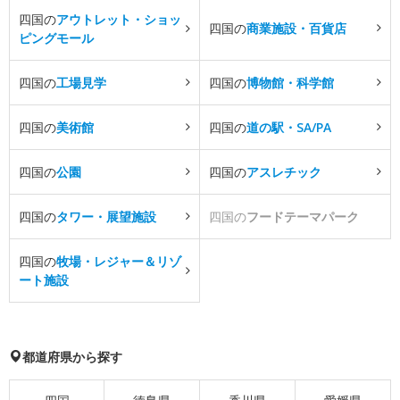
四国の
アウトレット・ショッ
四国の
商業施設・百貨店
ピングモール
四国の
工場見学
四国の
博物館・科学館
四国の
美術館
四国の
道の駅・SA/PA
四国の
公園
四国の
アスレチック
四国の
タワー・展望施設
四国の
フードテーマパーク
四国の
牧場・レジャー＆リゾ
ート施設
都道府県から探す