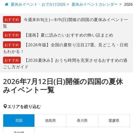
夏休みイベント・おでかけ2026
夏休みイベントカレンダー
20
今週末8/8(土)～8/9(日)開催の四国の夏休みイベント一
おすすめ
覧
【漫画】夏に読みたいおすすめの怖い話まとめ
おすすめ
【2026年版】全国の夏祭り注目27選。見どころ・日程
おすすめ
もわかる！
【2026夏休み】おうち時間を充実させるおすすめの過
おすすめ
ごし方ガイド
2026年7月12日(日)開催の四国の夏休
みイベント一覧
エリアを絞り込む
四国
徳島県
香川県
愛媛県