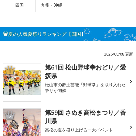
四国
九州・沖縄
夏の人気夏祭りランキング【四国】
2026/08/08 更新
第61回 松山野球拳おどり／愛
1
媛県
松山市の郷土芸能「野球拳」を取り入れた
祭りが開催
第59回 さぬき高松まつり／香
2
川県
高松の夏を盛り上げる一大イベント