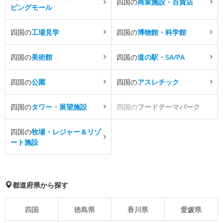
四国の
商業施設・百貨店
ピングモール
四国の
工場見学
四国の
博物館・科学館
四国の
美術館
四国の
道の駅・SA/PA
四国の
公園
四国の
アスレチック
四国の
タワー・展望施設
四国の
フードテーマパーク
四国の
牧場・レジャー＆リゾ
ート施設
都道府県から探す
四国
徳島県
香川県
愛媛県