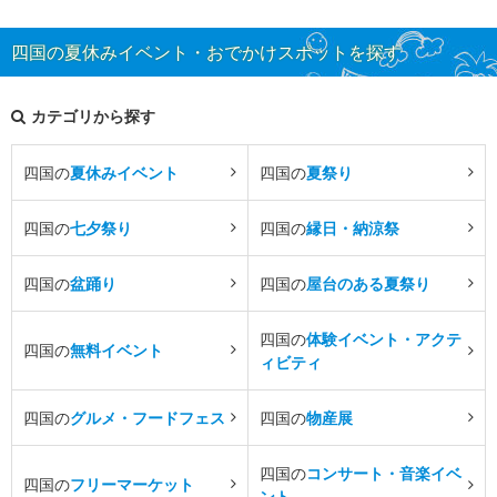
四国の夏休みイベント・おでかけスポットを探す
カテゴリから探す
四国の
夏休みイベント
四国の
夏祭り
四国の
七夕祭り
四国の
縁日・納涼祭
四国の
盆踊り
四国の
屋台のある夏祭り
四国の
体験イベント・アクテ
四国の
無料イベント
ィビティ
四国の
グルメ・フードフェス
四国の
物産展
四国の
コンサート・音楽イベ
四国の
フリーマーケット
ント