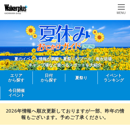
MENU
夏のイベント情報が満載！夏祭りやプール、海水浴場、
キャンプ場など遊べるスポットを大紹介
エリア
日付
イベント
夏祭り
から探す
から探す
ランキング
今日開催
イベント
2026年情報へ順次更新しておりますが一部、昨年の情
報もございます。予めご了承ください。