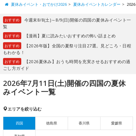
夏休みイベント・おでかけ2026
夏休みイベントカレンダー
20
今週末8/8(土)～8/9(日)開催の四国の夏休みイベント一
おすすめ
覧
【漫画】夏に読みたいおすすめの怖い話まとめ
おすすめ
【2026年版】全国の夏祭り注目27選。見どころ・日程
おすすめ
もわかる！
【2026夏休み】おうち時間を充実させるおすすめの過
おすすめ
ごし方ガイド
2026年7月11日(土)開催の四国の夏休
みイベント一覧
エリアを絞り込む
四国
徳島県
香川県
愛媛県