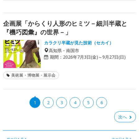
企画展「からくり人形のヒミツ－細川半蔵と
『機巧図彙』の世界－」
カラクリ半蔵が見た技術（セカイ）
高知県・南国市
期間：
2026年7月3日(金)～9月27日(日)
美術展・博物展・展示会
1
2
3
4
5
6
次へ