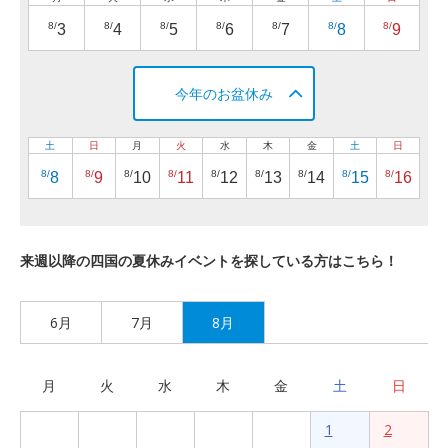
8/
8/
8/
8/
8/
8/
8/
3
4
5
6
7
8
9
今年のお盆休み
土
日
月
火
水
木
金
土
日
8/
8/
8/
8/
8/
8/
8/
8/
8/
8
9
10
11
12
13
14
15
16
来週以降の四国の夏休みイベントを探している方はこちら！
6月
7月
8月
月
火
水
木
金
土
日
1
2