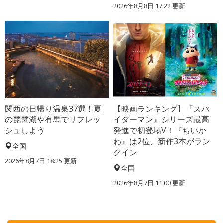
2026年8月8日 17:22
更新
関西の日帰り温泉37選！夏
【映画ランキング】『スパ
の琵琶湖や有馬でリフレッ
イダーマン』シリーズ最高
シュしよう
発進で初登場V！『ちいか
わ』は2位、新作3本がラン
全国
クイン
2026年8月7日 18:25
更新
全国
2026年8月7日 11:00
更新