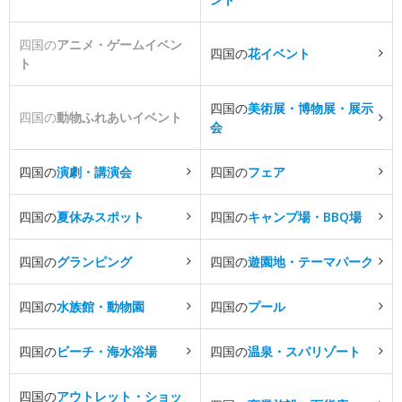
四国の
アニメ・ゲームイベン
四国の
花イベント
ト
四国の
美術展・博物展・展示
四国の
動物ふれあいイベント
会
四国の
演劇・講演会
四国の
フェア
四国の
夏休みスポット
四国の
キャンプ場・BBQ場
四国の
グランピング
四国の
遊園地・テーマパーク
四国の
水族館・動物園
四国の
プール
四国の
ビーチ・海水浴場
四国の
温泉・スパリゾート
四国の
アウトレット・ショッ