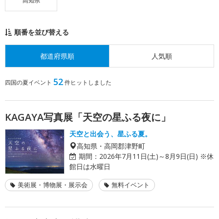
高知県
順番を並び替える
都道府県順
人気順
52
四国の夏イベント
件ヒットしました
KAGAYA写真展「天空の星ふる夜に」
天空と出会う、星ふる夏。
高知県・高岡郡津野町
期間：
2026年7月11日(土)～8月9日(日) ※休
館日は水曜日
美術展・博物展・展示会
無料イベント