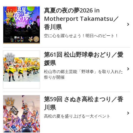
真夏の夜の夢2026 in
1
Motherport Takamatsu／
香川県
空に心を躍らせよう！明日へのビート！
第61回 松山野球拳おどり／愛
2
媛県
松山市の郷土芸能「野球拳」を取り入れた
祭りが開催
第59回 さぬき高松まつり／香
3
川県
高松の夏を盛り上げる一大イベント