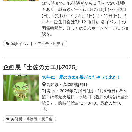
は16時まで。16時過ぎからは見られない動物
もあり。謎解きゲームは6月27日(土)～8月2日
(日)、特別ガイドは7月11日(土)・12日(日)、ミ
ルキー誕生日会は7月12日(日)。各イベントの
開催時間等、詳しくは公式ホームページにて確
認を。
体験イベント・アクティビティ
企画展「土佐のカエル2026」
10年に一度のカエル展がまたやって来た！
高知県・高岡郡越知町
期間：
2026年7月4日(土)～9月6日(日) ※休
館日は毎週火曜日・水曜日（祝日の場合は翌開
館日）。臨時開館8/12・8/13。最終入館16
時。
美術展・博物展・展示会