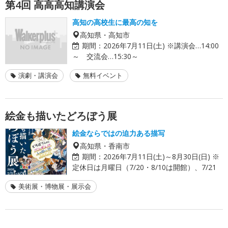
第4回 高高高知講演会
高知の高校生に最高の知を
高知県・高知市
期間：
2026年7月11日(土) ※講演会…14:00
～ 交流会…15:30～
演劇・講演会
無料イベント
絵金も描いたどろぼう展
絵金ならではの迫力ある描写
高知県・香南市
期間：
2026年7月11日(土)～8月30日(日) ※
定休日は月曜日（7/20・8/10は開館）、7/21
美術展・博物展・展示会