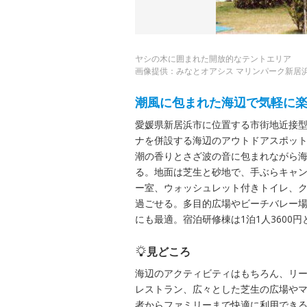
ヤシの木に囲まれた開放的なテントエリア
画像提供：みなとオアシス マリンパーク新居
潮風に包まれた海辺で気軽に
愛媛県新居浜市に位置する市街地近接
ナを併設する海辺のアウトドアスポッ
潮の香りとさざ波の音に包まれながら
る。地面は芝生と砂地で、手ぶらキャ
ー室、ウォッシュレット付きトイレ、
過ごせる。多目的広場やビーチバレー
にも最適。宿泊研修棟は1泊1人360
見どころ
海辺のアクティビティはもちろん、リ
レストラン、広々とした芝生の広場や
者からファミリーまで快適に利用でき