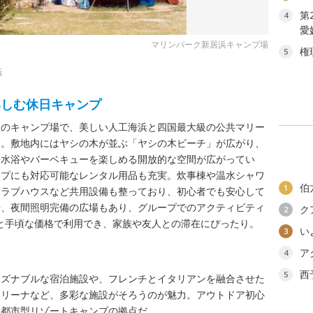
第
4
愛
マリンパーク新居浜キャンプ場
権
5
浜
楽しむ休日キャンプ
型のキャンプ場で、美しい人工海浜と四国最大級の公共マリー
ト。敷地内にはヤシの木が並ぶ「ヤシの木ビーチ」が広がり、
海水浴やバーベキューを楽しめる開放的な空間が広がってい
ンプにも対応可能なレンタル用品も充実。炊事棟や温水シャワ
伯
1
クラブハウスなど共用設備も整っており、初心者でも安心して
場、夜間照明完備の広場もあり、グループでのアクティビティ
ク
2
0円と手頃な価格で利用でき、家族や友人との滞在にぴったり。
い
3
ア
4
西
5
ーズナブルな宿泊施設や、フレンチとイタリアンを融合させた
マリーナなど、多彩な施設がそろうのが魅力。アウトドア初心
る都市型リゾートキャンプの拠点だ。