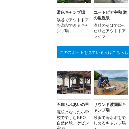
滑床キャンプ場
ユートピア宇和 游
の里温泉
渓谷でアウトドア
を満喫できるキャ
湖畔のそばでゆっ
ンプ場
たりとアウトドア
ライフ
このスポットを見ている人はこちらも
石鎚ふれあいの里
サウンド波間田キ
ャンプ場
廃校となった小学
校で楽しむBBQ、
砂浜で海水浴を楽
自然体験、ケビン
しめるキャンプ場
宿泊