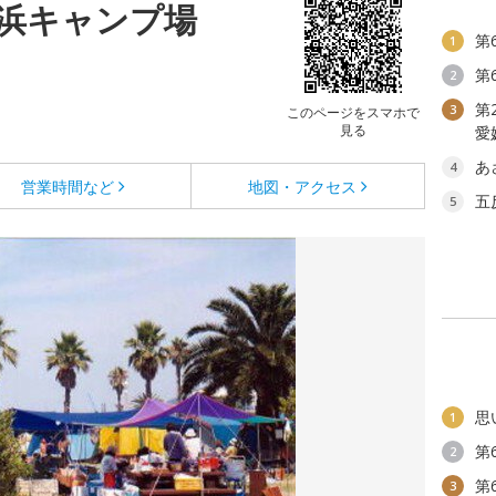
浜キャンプ場
第
1
第
2
第
3
このページをスマホで
見る
愛
あ
4
営業時間など
地図・アクセス
五
5
思
1
第
2
第
3