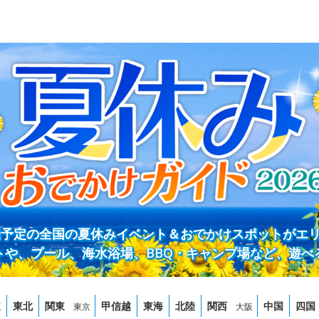
開催予定の全国の夏休みイベント＆おでかけスポットがエ
トや、プール、海水浴場、BBQ・キャンプ場など、遊べ
道
東北
関東
甲信越
東海
北陸
関西
中国
四国
東京
大阪