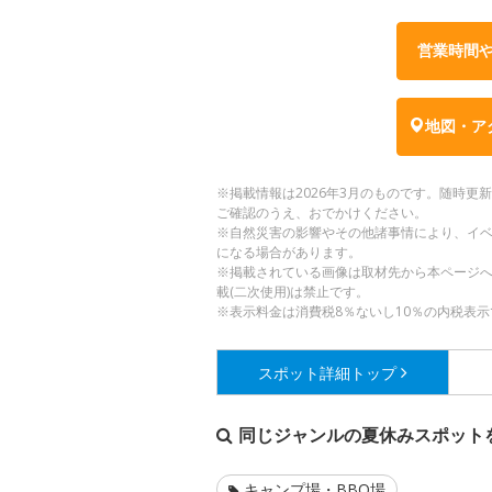
営業時間
地図・ア
※掲載情報は2026年3月のものです。随時
ご確認のうえ、おでかけください。
※自然災害の影響やその他諸事情により、イ
になる場合があります。
※掲載されている画像は取材先から本ページ
載(二次使用)は禁止です。
※表示料金は消費税8％ないし10％の内税表示
スポット詳細
トップ
同じジャンルの夏休みスポット
キャンプ場・BBQ場