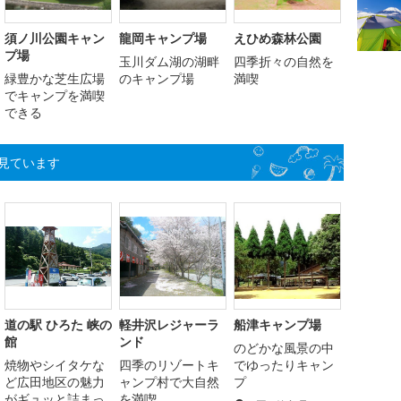
須ノ川公園キャン
龍岡キャンプ場
えひめ森林公園
プ場
玉川ダム湖の湖畔
四季折々の自然を
緑豊かな芝生広場
のキャンプ場
満喫
でキャンプを満喫
できる
見ています
道の駅 ひろた 峡の
軽井沢レジャーラ
船津キャンプ場
館
ンド
のどかな風景の中
焼物やシイタケな
四季のリゾートキ
でゆったりキャン
ど広田地区の魅力
ャンプ村で大自然
プ
がギュッと詰まっ
を満喫