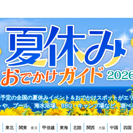
開催予定の全国の夏休みイベント＆おでかけスポットがエ
トや、プール、海水浴場、BBQ・キャンプ場など、遊べ
道
東北
関東
甲信越
東海
北陸
関西
中国
四国
東京
大阪