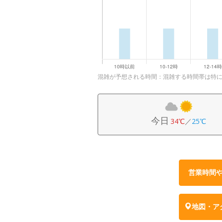
混雑が予想される時間：混雑する時間帯は特
今日
34℃
／
25℃
営業時間
地図・ア