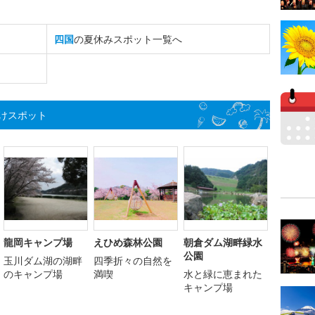
四国
の夏休みスポット一覧へ
けスポット
龍岡キャンプ場
えひめ森林公園
朝倉ダム湖畔緑水
公園
玉川ダム湖の湖畔
四季折々の自然を
のキャンプ場
満喫
水と緑に恵まれた
キャンプ場