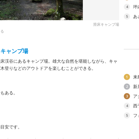
坪
4
あ
5
滑床キャンプ場
きる
るキャンプ場
滑床渓谷にあるキャンプ場。雄大な自然を堪能しながら、キャ
プ木登りなどのアウトドアを楽しむことができる。
来
1
新
2
でもある。
ア
3
西
4
フ
5
の目安です。