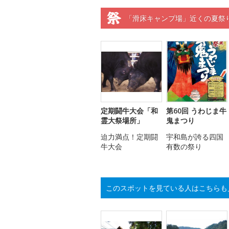
「滑床キャンプ場」近くの夏祭
定期闘牛大会「和
第60回 うわじま牛
霊大祭場所」
鬼まつり
迫力満点！定期闘
宇和島が誇る四国
牛大会
有数の祭り
このスポットを見ている人はこちらも