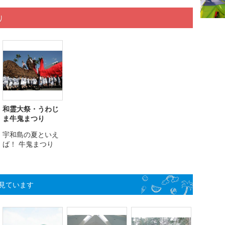
り
和霊大祭・うわじ
ま牛鬼まつり
宇和島の夏といえ
ば！ 牛鬼まつり
見ています