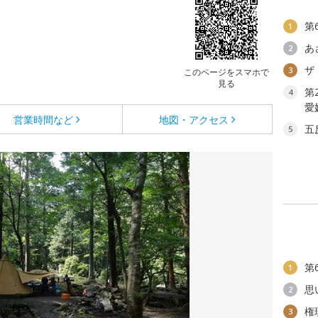
第
1
あ
2
ザ
3
このページをスマホで
見る
第
4
愛
営業時間など
地図・アクセス
五
5
第
1
思
2
権
3