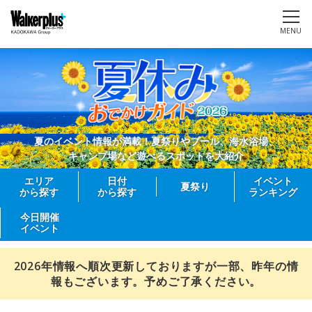
MENU
夏のイベント情報が満載！夏祭りやプール、海水浴場、
キャンプ場など遊べるスポットを大紹介
エリア
日付
イベント
夏祭り
から探す
から探す
ランキング
今日開催
イベント
2026年情報へ順次更新しておりますが一部、昨年の情
報もございます。予めご了承ください。