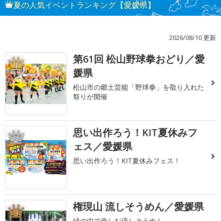
夏の人気イベントランキング【愛媛県】
2026/08/10 更新
第61回 松山野球拳おどり／愛
1
媛県
松山市の郷土芸能「野球拳」を取り入れた
祭りが開催
思い出作ろう！KIT夏休みフ
2
ェス／愛媛県
思い出作ろう！KIT夏休みフェス！
権現山 流しそうめん／愛媛県
3
緑の中で楽しむ流しそうめん