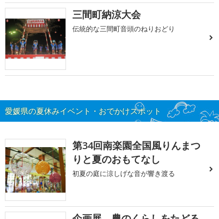
三間町納涼大会
伝統的な三間町音頭のねりおどり
愛媛県の夏休みイベント・おでかけスポット
第34回南楽園全国風りんまつ
りと夏のおもてなし
初夏の庭に涼しげな音が響き渡る
企画展 農のくらしをたどる