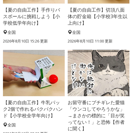
【夏の自由工作】手作りバ
【夏の自由工作】切頂八面
スボールに挑戦しよう【小
体の貯金箱【小学校3年生以
学校低学年向け】
上向け】
全国
全国
2026年8月10日 15:26
更新
2026年8月10日 11:00
更新
【夏の自由工作】牛乳パッ
お留守番にブチギレた愛猫
ク2個で作れるパクパクハン
「ウンコしてやろうかな」
ド【小学校全学年向け】
→まさかの標的に「目が笑
ってない！」と恐怖【作者
全国
に聞く】