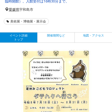
臨時開館）。入館受付は16時30分まで。
愛媛県
宇和島市
美術展・博物展・展示会
イベント詳細
開催期間など
地図・アクセス
トップ