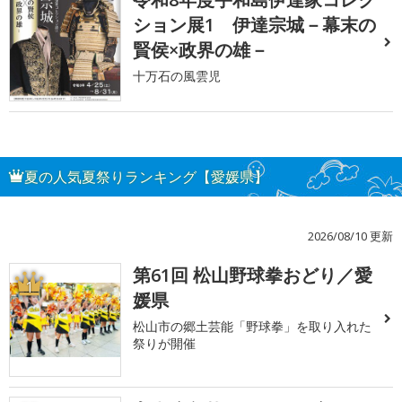
ション展1 伊達宗城－幕末の
賢侯×政界の雄－
十万石の風雲児
夏の人気夏祭りランキング【愛媛県】
2026/08/10 更新
第61回 松山野球拳おどり／愛
1
媛県
松山市の郷土芸能「野球拳」を取り入れた
祭りが開催