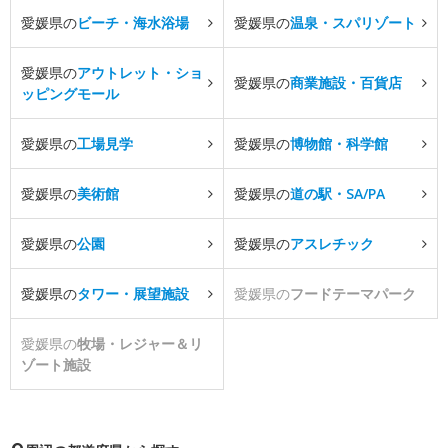
愛媛県の
ビーチ・海水浴場
愛媛県の
温泉・スパリゾート
愛媛県の
アウトレット・ショ
愛媛県の
商業施設・百貨店
ッピングモール
愛媛県の
工場見学
愛媛県の
博物館・科学館
愛媛県の
美術館
愛媛県の
道の駅・SA/PA
愛媛県の
公園
愛媛県の
アスレチック
愛媛県の
タワー・展望施設
愛媛県の
フードテーマパーク
愛媛県の
牧場・レジャー＆リ
ゾート施設