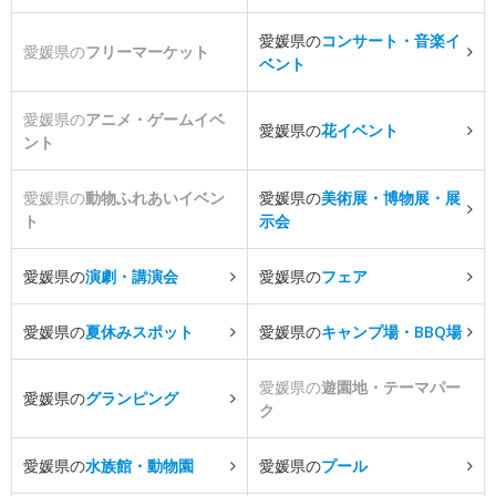
愛媛県の
コンサート・音楽イ
愛媛県の
フリーマーケット
ベント
愛媛県の
アニメ・ゲームイベ
愛媛県の
花イベント
ント
愛媛県の
動物ふれあいイベン
愛媛県の
美術展・博物展・展
ト
示会
愛媛県の
演劇・講演会
愛媛県の
フェア
愛媛県の
夏休みスポット
愛媛県の
キャンプ場・BBQ場
愛媛県の
遊園地・テーマパー
愛媛県の
グランピング
ク
愛媛県の
水族館・動物園
愛媛県の
プール