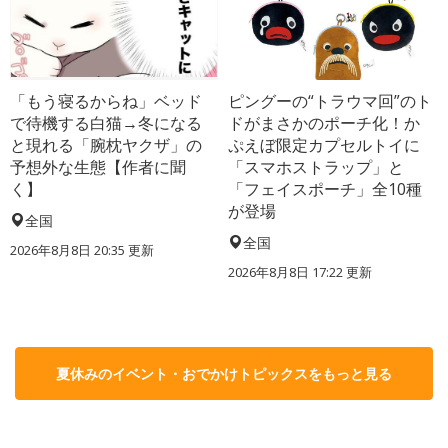
「もう寝るからね」ベッド
ピングーの“トラウマ回”のト
で待機する白猫→冬になる
ドがまさかのポーチ化！か
と現れる「腕枕ヤクザ」の
ぷえぼ限定カプセルトイに
予想外な生態【作者に聞
「スマホストラップ」と
く】
「フェイスポーチ」全10種
が登場
全国
全国
2026年8月8日 20:35
更新
2026年8月8日 17:22
更新
夏休みのイベント・おでかけトピックスをもっと見る