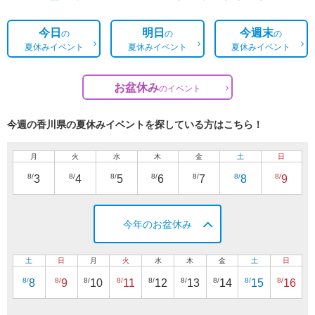
今日
明日
今週末
の
の
の
夏休みイベント
夏休みイベント
夏休みイベント
お盆休み
の
イベント
今週の香川県の夏休みイベントを探している方はこちら！
月
火
水
木
金
土
日
8/
8/
8/
8/
8/
8/
8/
3
4
5
6
7
8
9
今年のお盆休み
土
日
月
火
水
木
金
土
日
8/
8/
8/
8/
8/
8/
8/
8/
8/
8
9
10
11
12
13
14
15
16