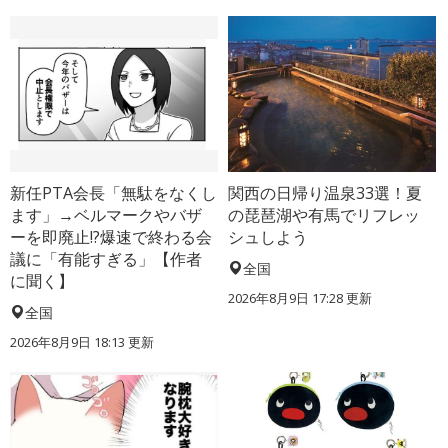
新任PTA会長「無駄をなくし
関西の日帰り温泉33選！夏
ます」→ベルマークやバザ
の琵琶湖や有馬でリフレッ
ーを即廃止!?爆速で終わる会
シュしよう
議に「有能すぎる」【作者
全国
に聞く】
2026年8月9日 17:28
更新
全国
2026年8月9日 18:13
更新