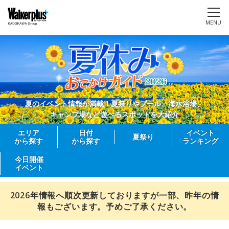
MENU
夏のイベント情報が満載！夏祭りやプール、海水浴場、
キャンプ場など遊べるスポットを大紹介
エリア
日付
イベント
夏祭り
から探す
から探す
ランキング
今日開催
イベント
2026年情報へ順次更新しておりますが一部、昨年の情
報もございます。予めご了承ください。