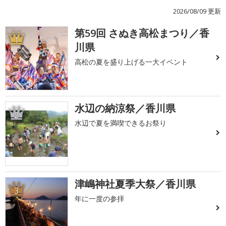
2026/08/09 更新
第59回 さぬき高松まつり／香
1
川県
高松の夏を盛り上げる一大イベント
水辺の納涼祭／香川県
2
水辺で夏を満喫できるお祭り
津嶋神社夏季大祭／香川県
3
年に一度の参拝