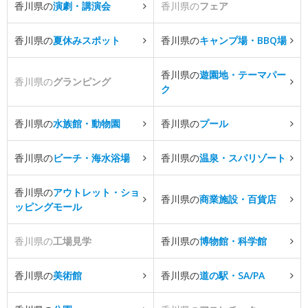
香川県の
演劇・講演会
香川県の
フェア
香川県の
夏休みスポット
香川県の
キャンプ場・BBQ場
香川県の
遊園地・テーマパー
香川県の
グランピング
ク
香川県の
水族館・動物園
香川県の
プール
香川県の
ビーチ・海水浴場
香川県の
温泉・スパリゾート
香川県の
アウトレット・ショ
香川県の
商業施設・百貨店
ッピングモール
香川県の
工場見学
香川県の
博物館・科学館
香川県の
美術館
香川県の
道の駅・SA/PA