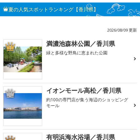
夏の人気スポットランキング【香川県】
2026/08/09 更新
満濃池森林公園／香川県
1
緑と多様な野鳥に恵まれた公園
イオンモール高松／香川県
2
約100の専門店が集う海辺のショッピング
モール
有明浜海水浴場／香川県