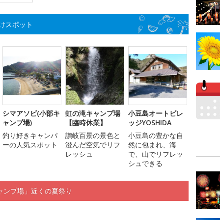
けスポット
シマアソビ(小部キ
虹の滝キャンプ場
小豆島オートビレ
ャンプ場)
【臨時休業】
ッジYOSHIDA
釣り好きキャンパ
讃岐百景の景色と
小豆島の豊かな自
ーの人気スポット
澄んだ空気でリフ
然に包まれ、海
レッシュ
で、山でリフレッ
シュできる
ャンプ場」近くの夏祭り