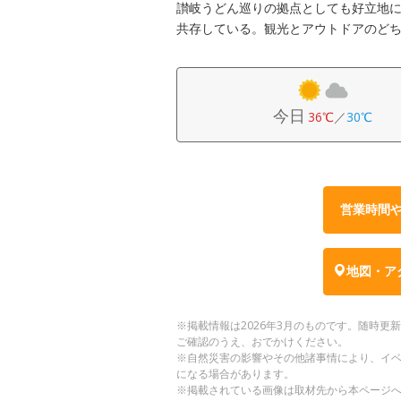
讃岐うどん巡りの拠点としても好立地
共存している。観光とアウトドアのど
今日
36℃
／
30℃
営業時間
地図・ア
※掲載情報は2026年3月のものです。随時
ご確認のうえ、おでかけください。
※自然災害の影響やその他諸事情により、イ
になる場合があります。
※掲載されている画像は取材先から本ページ