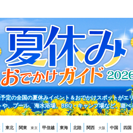
開催予定の全国の夏休みイベント＆おでかけスポットがエ
トや、プール、海水浴場、BBQ・キャンプ場など、遊べ
道
東北
関東
甲信越
東海
北陸
関西
中国
四国
東京
大阪