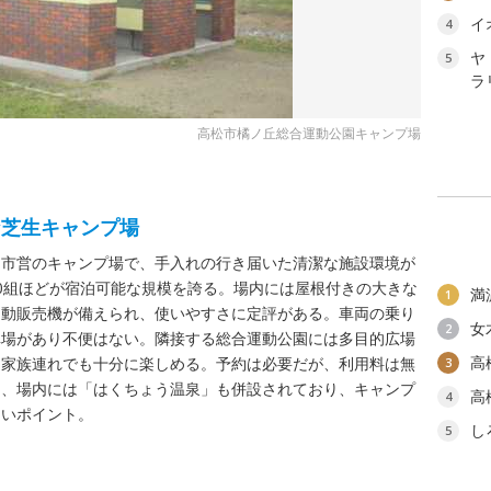
イ
4
ヤ
5
ラ
高松市橘ノ丘総合運動公園キャンプ場
な芝生キャンプ場
た市営のキャンプ場で、手入れの行き届いた清潔な施設環境が
0組ほどが宿泊可能な規模を誇る。場内には屋根付きの大きな
満
1
自動販売機が備えられ、使いやすさに定評がある。車両の乗り
女
2
車場があり不便はない。隣接する総合運動公園には多目的広場
高
、家族連れでも十分に楽しめる。予約は必要だが、利用料は無
3
た、場内には「はくちょう温泉」も併設されており、キャンプ
高
4
しいポイント。
し
5