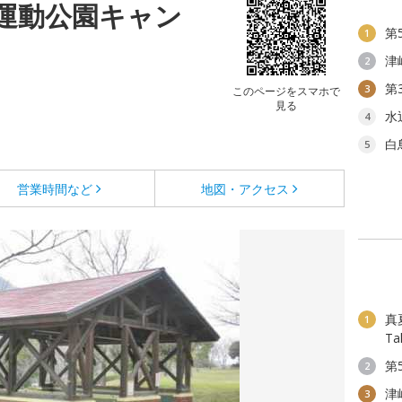
運動公園キャン
第
1
津
2
第
3
このページをスマホで
見る
水
4
白
5
営業時間など
地図・アクセス
真夏
1
T
第
2
津
3