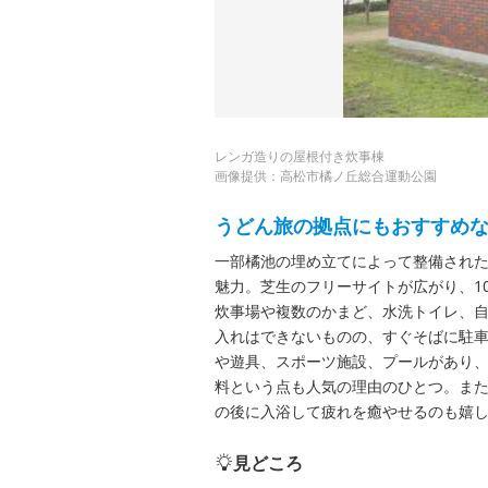
レンガ造りの屋根付き炊事棟
画像提供：高松市橘ノ丘総合運動公園
うどん旅の拠点にもおすすめ
一部橘池の埋め立てによって整備され
魅力。芝生のフリーサイトが広がり、1
炊事場や複数のかまど、水洗トイレ、
入れはできないものの、すぐそばに駐
や遊具、スポーツ施設、プールがあり
料という点も人気の理由のひとつ。ま
の後に入浴して疲れを癒やせるのも嬉
見どころ