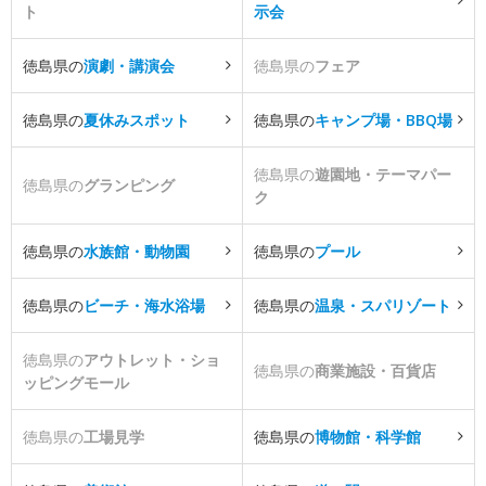
ト
示会
徳島県の
演劇・講演会
徳島県の
フェア
徳島県の
夏休みスポット
徳島県の
キャンプ場・BBQ場
徳島県の
遊園地・テーマパー
徳島県の
グランピング
ク
徳島県の
水族館・動物園
徳島県の
プール
徳島県の
ビーチ・海水浴場
徳島県の
温泉・スパリゾート
徳島県の
アウトレット・ショ
徳島県の
商業施設・百貨店
ッピングモール
徳島県の
工場見学
徳島県の
博物館・科学館