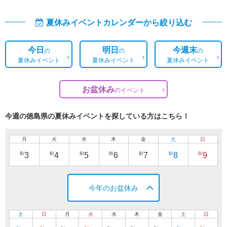
夏休みイベントカレンダーから絞り込む
今日
明日
今週末
の
の
の
夏休みイベント
夏休みイベント
夏休みイベント
お盆休み
の
イベント
今週の徳島県の夏休みイベントを探している方はこちら！
月
火
水
木
金
土
日
8/
8/
8/
8/
8/
8/
8/
3
4
5
6
7
8
9
今年のお盆休み
土
日
月
火
水
木
金
土
日