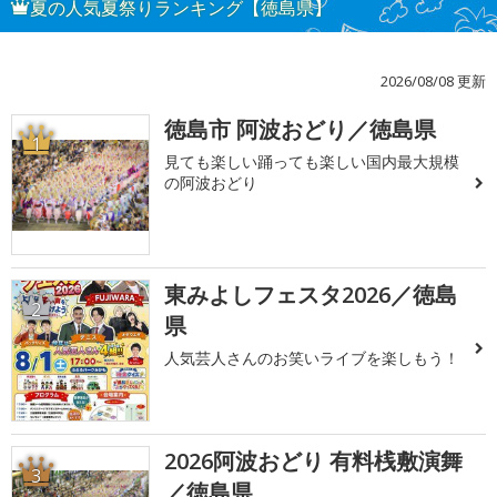
夏の人気夏祭りランキング【徳島県】
2026/08/08 更新
徳島市 阿波おどり／徳島県
1
見ても楽しい踊っても楽しい国内最大規模
の阿波おどり
東みよしフェスタ2026／徳島
2
県
人気芸人さんのお笑いライブを楽しもう！
2026阿波おどり 有料桟敷演舞
3
／徳島県