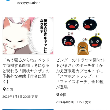
おでかけスポット
「もう寝るからね」ベッド
ピングーの“トラウマ回”のト
で待機する白猫→冬になる
ドがまさかのポーチ化！か
と現れる「腕枕ヤクザ」の
ぷえぼ限定カプセルトイに
予想外な生態【作者に聞
「スマホストラップ」と
く】
「フェイスポーチ」全10種
が登場
全国
全国
2026年8月8日 20:35
更新
2026年8月8日 17:22
更新