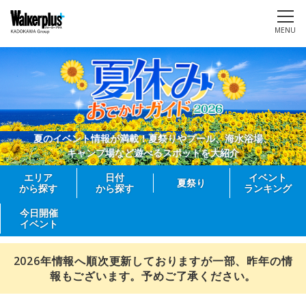
MENU
夏のイベント情報が満載！夏祭りやプール、海水浴場、
キャンプ場など遊べるスポットを大紹介
エリア
日付
イベント
夏祭り
から探す
から探す
ランキング
今日開催
イベント
2026年情報へ順次更新しておりますが一部、昨年の情
報もございます。予めご了承ください。