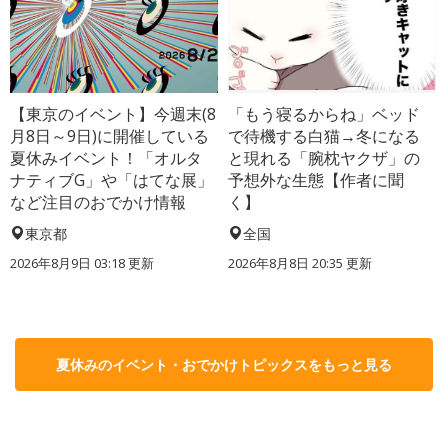
【東京のイベント】今週末(8
「もう寝るからね」ベッド
月8日～9日)に開催している
で待機する白猫→冬になる
夏休みイベント！「オルタ
と現れる「腕枕ヤクザ」の
ナティブG」や「はてな展」
予想外な生態【作者に聞
など注目のおでかけ情報
く】
東京都
全国
2026年8月9日 03:18
更新
2026年8月8日 20:35
更新
夏休みのイベント・おでかけトピックスをもっと見る