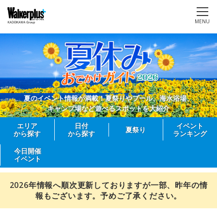
MENU
夏のイベント情報が満載！夏祭りやプール、海水浴場、
キャンプ場など遊べるスポットを大紹介
エリア
日付
イベント
夏祭り
から探す
から探す
ランキング
今日開催
イベント
2026年情報へ順次更新しておりますが一部、昨年の情
報もございます。予めご了承ください。