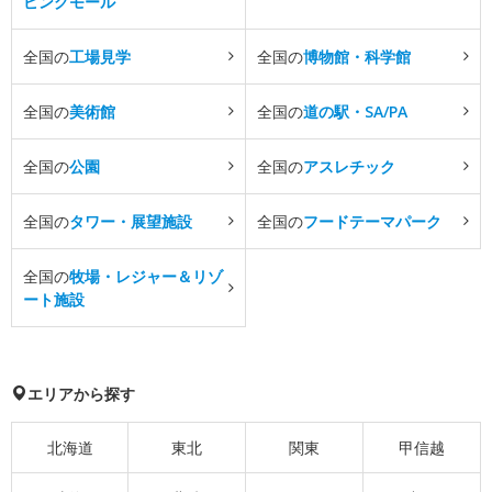
ピングモール
全国の
工場見学
全国の
博物館・科学館
全国の
美術館
全国の
道の駅・SA/PA
全国の
公園
全国の
アスレチック
全国の
タワー・展望施設
全国の
フードテーマパーク
全国の
牧場・レジャー＆リゾ
ート施設
エリアから探す
北海道
東北
関東
甲信越