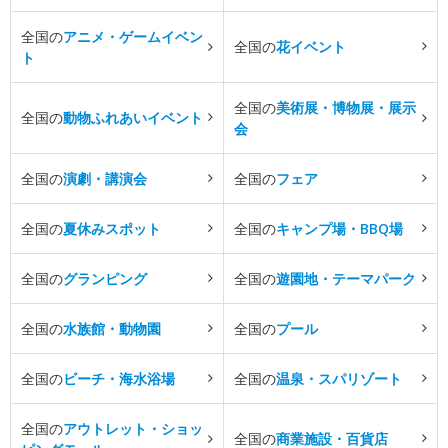
全国の
アニメ・ゲームイベン
全国の
花イベント
ト
全国の
美術展・博物展・展示
全国の
動物ふれあいイベント
会
全国の
演劇・講演会
全国の
フェア
全国の
夏休みスポット
全国の
キャンプ場・BBQ場
全国の
グランピング
全国の
遊園地・テーマパーク
全国の
水族館・動物園
全国の
プール
全国の
ビーチ・海水浴場
全国の
温泉・スパリゾート
全国の
アウトレット・ショッ
全国の
商業施設・百貨店