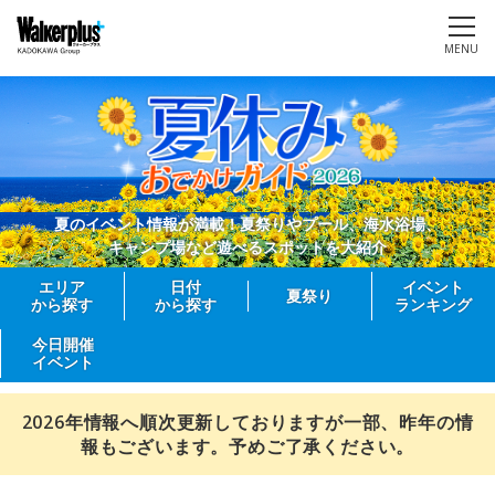
MENU
夏のイベント情報が満載！夏祭りやプール、海水浴場、
キャンプ場など遊べるスポットを大紹介
エリア
日付
イベント
夏祭り
から探す
から探す
ランキング
今日開催
イベント
2026年情報へ順次更新しておりますが一部、昨年の情
報もございます。予めご了承ください。