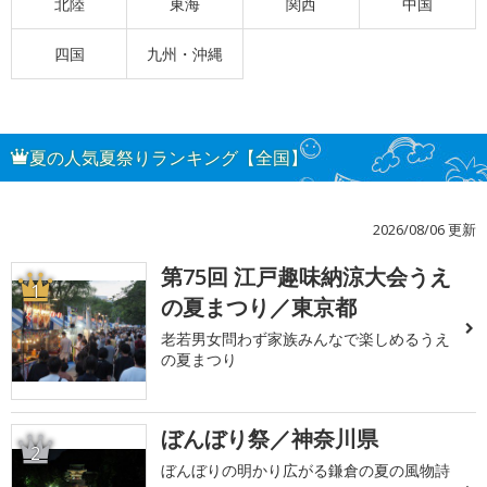
北陸
東海
関西
中国
四国
九州・沖縄
夏の人気夏祭りランキング【全国】
2026/08/06 更新
第75回 江戸趣味納涼大会うえ
1
の夏まつり／東京都
老若男女問わず家族みんなで楽しめるうえ
の夏まつり
ぼんぼり祭／神奈川県
2
ぼんぼりの明かり広がる鎌倉の夏の風物詩