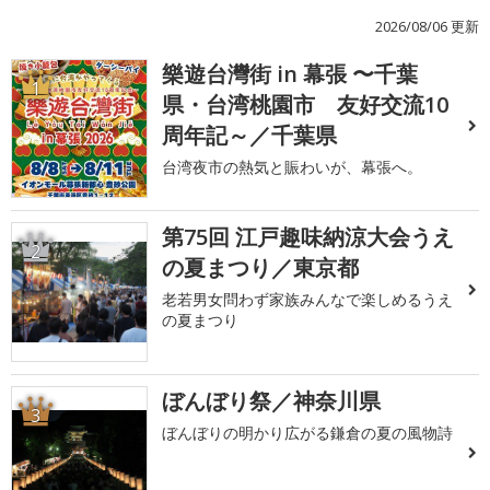
2026/08/06 更新
樂遊台灣街 in 幕張 〜千葉
1
県・台湾桃園市 友好交流10
周年記～／千葉県
台湾夜市の熱気と賑わいが、幕張へ。
第75回 江戸趣味納涼大会うえ
2
の夏まつり／東京都
老若男女問わず家族みんなで楽しめるうえ
の夏まつり
ぼんぼり祭／神奈川県
3
ぼんぼりの明かり広がる鎌倉の夏の風物詩