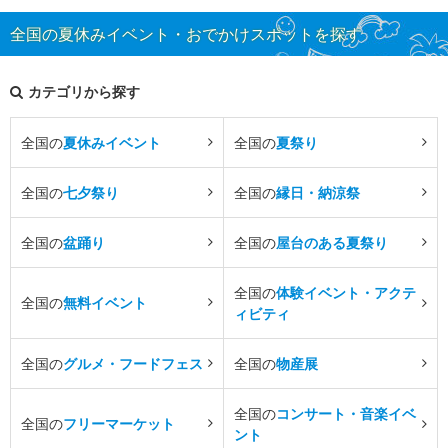
全国の夏休みイベント・おでかけスポットを探す
カテゴリから探す
全国の
夏休みイベント
全国の
夏祭り
全国の
七夕祭り
全国の
縁日・納涼祭
全国の
盆踊り
全国の
屋台のある夏祭り
全国の
体験イベント・アクテ
全国の
無料イベント
ィビティ
全国の
グルメ・フードフェス
全国の
物産展
全国の
コンサート・音楽イベ
全国の
フリーマーケット
ント