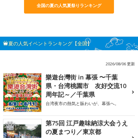
全国の夏の人気夏祭りランキング
夏の人気イベントランキング【全国】
2026/08/06 更新
樂遊台灣街 in 幕張 〜千葉
1
県・台湾桃園市 友好交流10
周年記～／千葉県
台湾夜市の熱気と賑わいが、幕張へ。
第75回 江戸趣味納涼大会うえ
2
の夏まつり／東京都