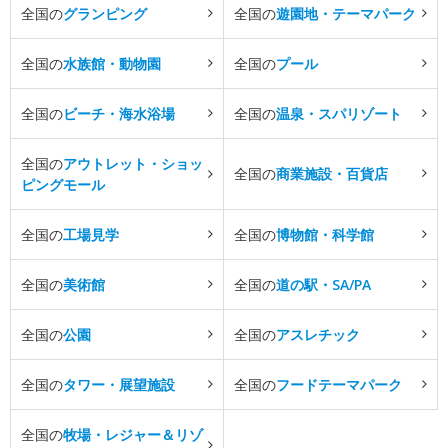
全国の
グランピング
全国の
遊園地・テーマパーク
全国の
水族館・動物園
全国の
プール
全国の
ビーチ・海水浴場
全国の
温泉・スパリゾート
全国の
アウトレット・ショッ
全国の
商業施設・百貨店
ピングモール
全国の
工場見学
全国の
博物館・科学館
全国の
美術館
全国の
道の駅・SA/PA
全国の
公園
全国の
アスレチック
全国の
タワー・展望施設
全国の
フードテーマパーク
全国の
牧場・レジャー＆リゾ