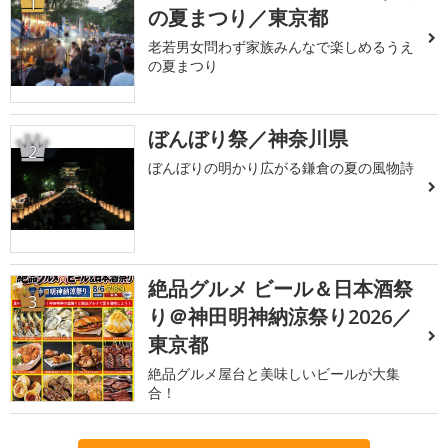
1
の夏まつり／東京都
老若男女問わず家族みんなで楽しめるうえ
の夏まつり
ぼんぼり祭／神奈川県
2
ぼんぼりの明かり広がる鎌倉の夏の風物詩
絶品グルメ ビール＆日本酒祭
3
り＠神田明神納涼祭り2026／
東京都
絶品グルメ屋台と美味しいビールが大集
合！