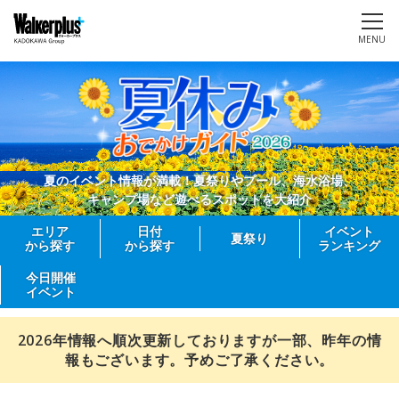
MENU
夏のイベント情報が満載！夏祭りやプール、海水浴場、
キャンプ場など遊べるスポットを大紹介
エリア
日付
イベント
夏祭り
から探す
から探す
ランキング
今日開催
イベント
2026年情報へ順次更新しておりますが一部、昨年の情
報もございます。予めご了承ください。