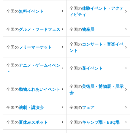
全国の
体験イベント・アクテ
全国の
無料イベント
ィビティ
全国の
グルメ・フードフェス
全国の
物産展
全国の
コンサート・音楽イベ
全国の
フリーマーケット
ント
全国の
アニメ・ゲームイベン
全国の
花イベント
ト
全国の
美術展・博物展・展示
全国の
動物ふれあいイベント
会
全国の
演劇・講演会
全国の
フェア
全国の
夏休みスポット
全国の
キャンプ場・BBQ場