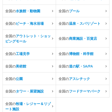
全国の
水族館・動物園
全国の
プール
全国の
ビーチ・海水浴場
全国の
温泉・スパリゾート
全国の
アウトレット・ショッ
全国の
商業施設・百貨店
ピングモール
全国の
工場見学
全国の
博物館・科学館
全国の
美術館
全国の
道の駅・SA/PA
全国の
公園
全国の
アスレチック
全国の
タワー・展望施設
全国の
フードテーマパーク
全国の
牧場・レジャー＆リゾ
ート施設