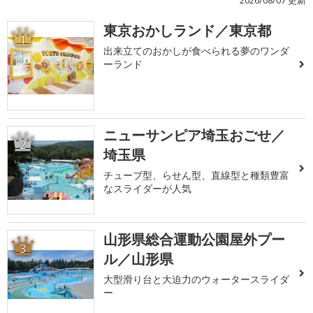
2026/08/07 更新
東京おかしランド／東京都
1
出来立てのおかしが食べられる夢のワンダ
ーランド
ニューサンピア埼玉おごせ／
2
埼玉県
チューブ型、らせん型、直線型と種類豊富
なスライダーが人気
山形県総合運動公園屋外プー
3
ル／山形県
大型滑り台と大迫力のウォータースライダ
ー