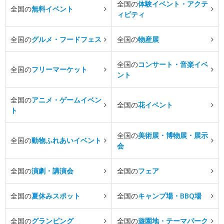
全国の
体験イベント・アクテ
全国の
無料イベント
ィビティ
全国の
グルメ・フードフェス
全国の
物産展
全国の
コンサート・音楽イベ
全国の
フリーマーケット
ント
全国の
アニメ・ゲームイベン
全国の
花イベント
ト
全国の
美術展・博物展・展示
全国の
動物ふれあいイベント
会
全国の
演劇・講演会
全国の
フェア
全国の
夏休みスポット
全国の
キャンプ場・BBQ場
全国の
グランピング
全国の
遊園地・テーマパーク