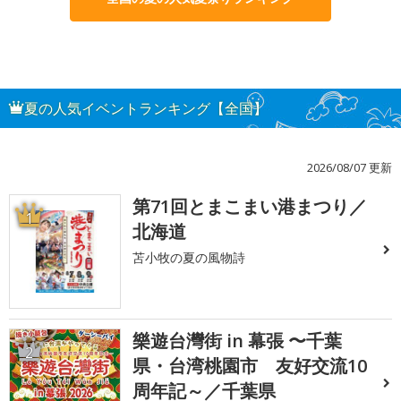
夏の人気イベントランキング【全国】
2026/08/07 更新
第71回とまこまい港まつり／
1
北海道
苫小牧の夏の風物詩
樂遊台灣街 in 幕張 〜千葉
2
県・台湾桃園市 友好交流10
周年記～／千葉県