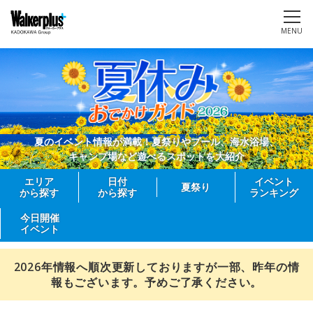
MENU
夏のイベント情報が満載！夏祭りやプール、海水浴場、
キャンプ場など遊べるスポットを大紹介
エリア
日付
イベント
夏祭り
から探す
から探す
ランキング
今日開催
イベント
2026年情報へ順次更新しておりますが一部、昨年の情
報もございます。予めご了承ください。