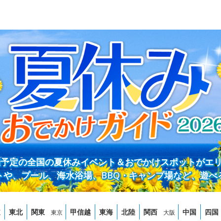
開催予定の全国の夏休みイベント＆おでかけスポットがエ
トや、プール、海水浴場、BBQ・キャンプ場など、遊べ
道
東北
関東
甲信越
東海
北陸
関西
中国
四国
東京
大阪