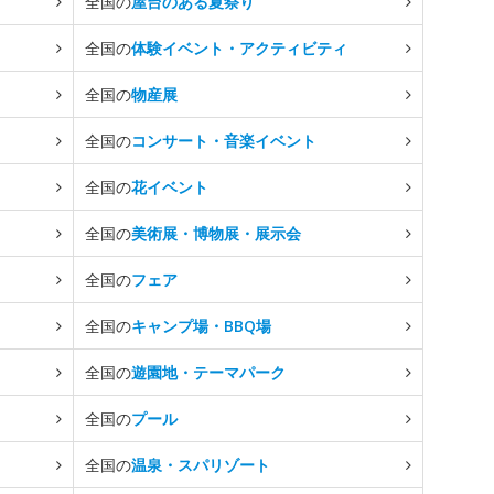
全国の
屋台のある夏祭り
全国の
体験イベント・アクティビティ
全国の
物産展
全国の
コンサート・音楽イベント
全国の
花イベント
全国の
美術展・博物展・展示会
全国の
フェア
全国の
キャンプ場・BBQ場
全国の
遊園地・テーマパーク
全国の
プール
全国の
温泉・スパリゾート