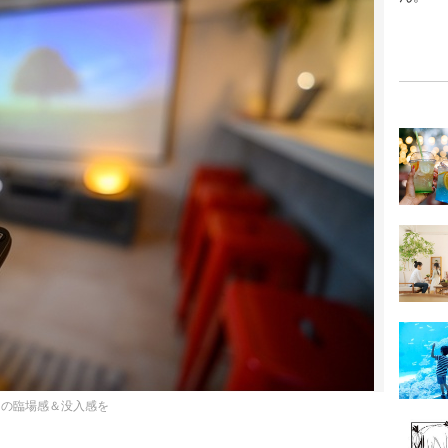
らの臨場感＆没入感を