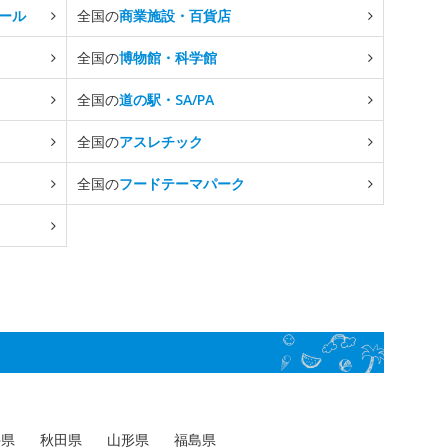
ール
全国の
商業施設・百貨店
全国の
博物館・科学館
全国の
道の駅・SA/PA
全国の
アスレチック
全国の
フードテーマパーク
手県
秋田県
山形県
福島県