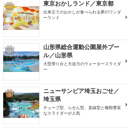
東京おかしランド／東京都
1
出来立てのおかしが食べられる夢のワンダ
ーランド
山形県総合運動公園屋外プー
2
ル／山形県
大型滑り台と大迫力のウォータースライダ
ー
ニューサンピア埼玉おごせ／
3
埼玉県
チューブ型、らせん型、直線型と種類豊富
なスライダーが人気