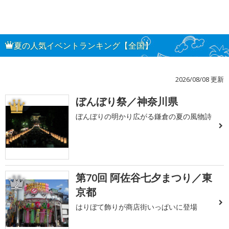
夏の人気イベントランキング【全国】
2026/08/08 更新
ぼんぼり祭／神奈川県
1
ぼんぼりの明かり広がる鎌倉の夏の風物詩
第70回 阿佐谷七夕まつり／東
2
京都
はりぼて飾りが商店街いっぱいに登場