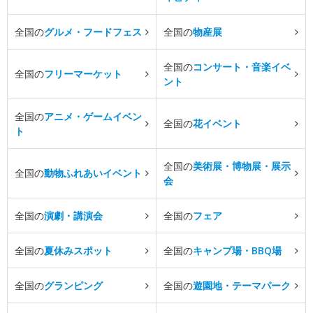
全国の
グルメ・フードフェス
全国の
物産展
全国の
コンサート・音楽イベ
全国の
フリーマーケット
ント
全国の
アニメ・ゲームイベン
全国の
花イベント
ト
全国の
美術展・博物展・展示
全国の
動物ふれあいイベント
会
全国の
演劇・講演会
全国の
フェア
全国の
夏休みスポット
全国の
キャンプ場・BBQ場
全国の
グランピング
全国の
遊園地・テーマパーク