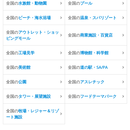
全国の
水族館・動物園
全国の
プール
全国の
ビーチ・海水浴場
全国の
温泉・スパリゾート
全国の
アウトレット・ショッ
全国の
商業施設・百貨店
ピングモール
全国の
工場見学
全国の
博物館・科学館
全国の
美術館
全国の
道の駅・SA/PA
全国の
公園
全国の
アスレチック
全国の
タワー・展望施設
全国の
フードテーマパーク
全国の
牧場・レジャー＆リゾ
ート施設