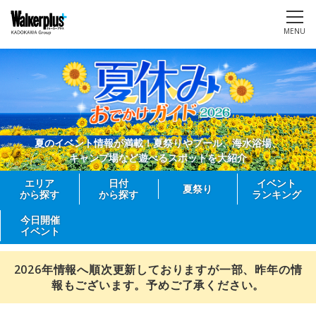
MENU
夏のイベント情報が満載！夏祭りやプール、海水浴場、
キャンプ場など遊べるスポットを大紹介
エリア
日付
イベント
夏祭り
から探す
から探す
ランキング
今日開催
イベント
2026年情報へ順次更新しておりますが一部、昨年の情
報もございます。予めご了承ください。