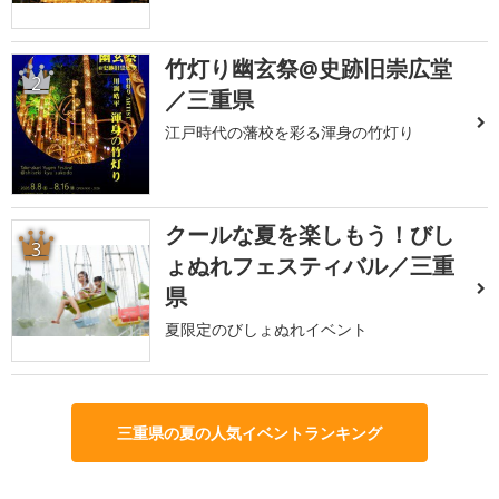
竹灯り幽玄祭@史跡旧崇広堂
2
／三重県
江戸時代の藩校を彩る渾身の竹灯り
クールな夏を楽しもう！びし
3
ょぬれフェスティバル／三重
県
夏限定のびしょぬれイベント
三重県の夏の人気イベントランキング