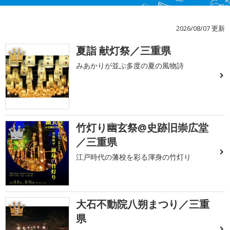
2026/08/07 更新
夏詣 献灯祭／三重県
1
みあかりが並ぶ多度の夏の風物詩
竹灯り幽玄祭@史跡旧崇広堂
2
／三重県
江戸時代の藩校を彩る渾身の竹灯り
大石不動院八朔まつり／三重
3
県