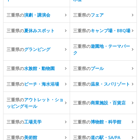
三重県の
演劇・講演会
三重県の
フェア
三重県の
夏休みスポット
三重県の
キャンプ場・BBQ場
三重県の
遊園地・テーマパー
三重県の
グランピング
ク
三重県の
水族館・動物園
三重県の
プール
三重県の
ビーチ・海水浴場
三重県の
温泉・スパリゾート
三重県の
アウトレット・ショ
三重県の
商業施設・百貨店
ッピングモール
三重県の
工場見学
三重県の
博物館・科学館
三重県の
美術館
三重県の
道の駅・SA/PA