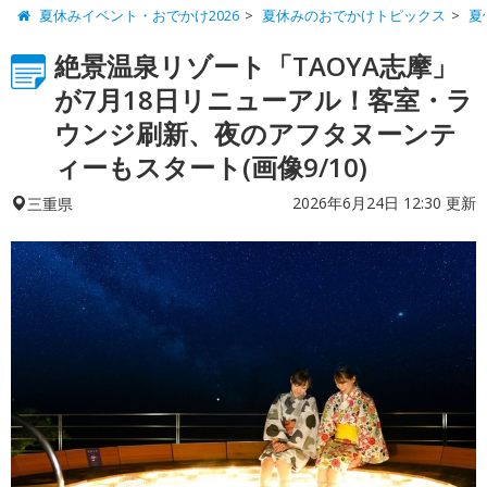
夏休みイベント・おでかけ2026
夏休みのおでかけトピックス
夏
絶景温泉リゾート「TAOYA志摩」
が7月18日リニューアル！客室・ラ
ウンジ刷新、夜のアフタヌーンテ
ィーもスタート(画像9/10)
2026年6月24日 12:30 更新
三重県