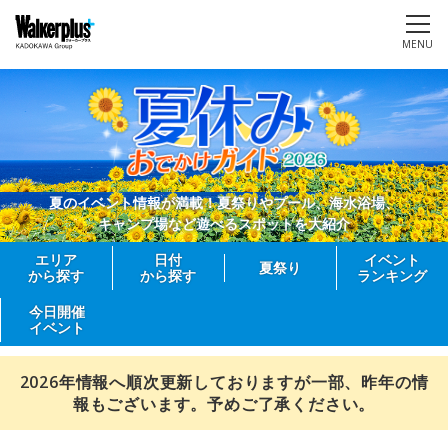
MENU
夏のイベント情報が満載！夏祭りやプール、海水浴場、
キャンプ場など遊べるスポットを大紹介
エリア
日付
イベント
夏祭り
から探す
から探す
ランキング
今日開催
イベント
2026年情報へ順次更新しておりますが一部、昨年の情
報もございます。予めご了承ください。