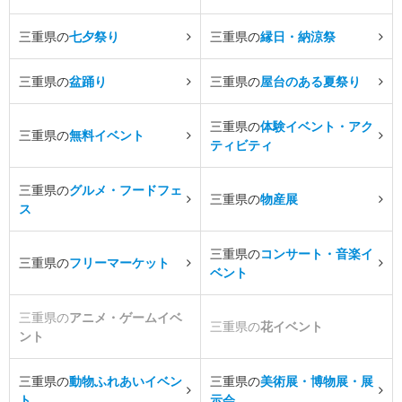
三重県の
七夕祭り
三重県の
縁日・納涼祭
三重県の
盆踊り
三重県の
屋台のある夏祭り
三重県の
体験イベント・アク
三重県の
無料イベント
ティビティ
三重県の
グルメ・フードフェ
三重県の
物産展
ス
三重県の
コンサート・音楽イ
三重県の
フリーマーケット
ベント
三重県の
アニメ・ゲームイベ
三重県の
花イベント
ント
三重県の
動物ふれあいイベン
三重県の
美術展・博物展・展
ト
示会