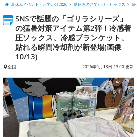
夏休みイベント・おでかけ2026
夏休みのおでかけトピックス
S
SNSで話題の「ゴリラシリーズ」
の猛暑対策アイテム第2弾！冷感着
圧ソックス、冷感ブランケット、
貼れる瞬間冷却剤が新登場(画像
10/13)
2026年6月18日 13:00 更新
全国