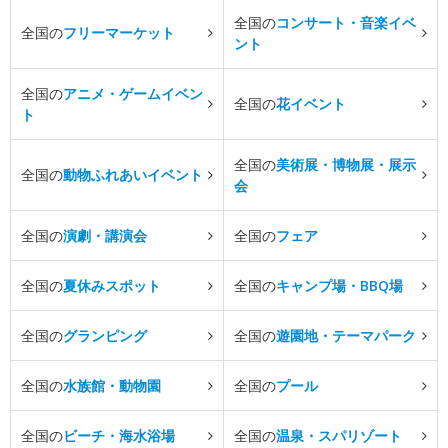
全国の
コンサート・音楽イベ
全国の
フリーマーケット
ント
全国の
アニメ・ゲームイベン
全国の
花イベント
ト
全国の
美術展・博物展・展示
全国の
動物ふれあいイベント
会
全国の
演劇・講演会
全国の
フェア
全国の
夏休みスポット
全国の
キャンプ場・BBQ場
全国の
グランピング
全国の
遊園地・テーマパーク
全国の
水族館・動物園
全国の
プール
全国の
ビーチ・海水浴場
全国の
温泉・スパリゾート