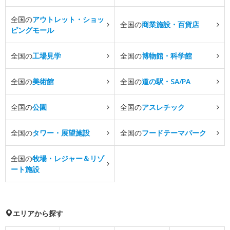
全国の
アウトレット・ショッ
全国の
商業施設・百貨店
ピングモール
全国の
工場見学
全国の
博物館・科学館
全国の
美術館
全国の
道の駅・SA/PA
全国の
公園
全国の
アスレチック
全国の
タワー・展望施設
全国の
フードテーマパーク
全国の
牧場・レジャー＆リゾ
ート施設
エリアから探す