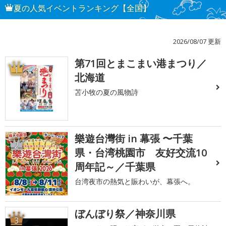
夏の人気イベントランキング【全国】
2026/08/07 更新
第71回とまこまい港まつり／
1
北海道
苫小牧の夏の風物詩
樂遊台灣街 in 幕張 〜千葉
2
県・台湾桃園市 友好交流10
周年記～／千葉県
台湾夜市の熱気と賑わいが、幕張へ。
ぼんぼり祭／神奈川県
3