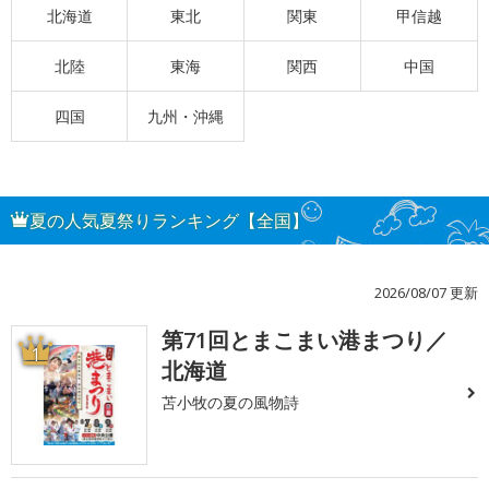
北海道
東北
関東
甲信越
北陸
東海
関西
中国
四国
九州・沖縄
夏の人気夏祭りランキング【全国】
2026/08/07 更新
第71回とまこまい港まつり／
1
北海道
苫小牧の夏の風物詩