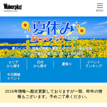
MENU
夏のイベント情報が満載！夏祭りやプール、海水浴場、
キャンプ場など遊べるスポットを大紹介
エリア
日付
イベント
夏祭り
から探す
から探す
ランキング
今日開催
イベント
2026年情報へ順次更新しておりますが一部、昨年の情
報もございます。予めご了承ください。