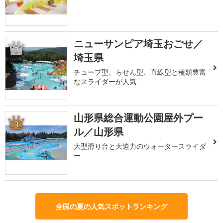
ニューサンピア埼玉おごせ／
2
埼玉県
チューブ型、らせん型、直線型と種類豊富
なスライダーが人気
山形県総合運動公園屋外プー
3
ル／山形県
大型滑り台と大迫力のウォータースライダ
ー
全国の夏の人気スポットランキング