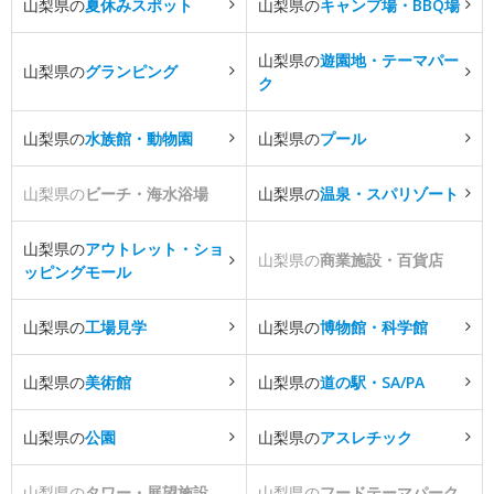
山梨県の
夏休みスポット
山梨県の
キャンプ場・BBQ場
山梨県の
遊園地・テーマパー
山梨県の
グランピング
ク
山梨県の
水族館・動物園
山梨県の
プール
山梨県の
ビーチ・海水浴場
山梨県の
温泉・スパリゾート
山梨県の
アウトレット・ショ
山梨県の
商業施設・百貨店
ッピングモール
山梨県の
工場見学
山梨県の
博物館・科学館
山梨県の
美術館
山梨県の
道の駅・SA/PA
山梨県の
公園
山梨県の
アスレチック
山梨県の
タワー・展望施設
山梨県の
フードテーマパーク