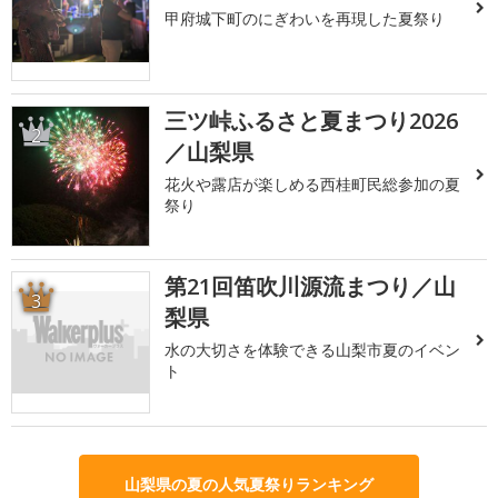
甲府城下町のにぎわいを再現した夏祭り
三ツ峠ふるさと夏まつり2026
2
／山梨県
花火や露店が楽しめる西桂町民総参加の夏
祭り
第21回笛吹川源流まつり／山
3
梨県
水の大切さを体験できる山梨市夏のイベン
ト
山梨県の夏の人気夏祭りランキング