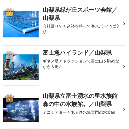
山梨県緑が丘スポーツ会館／
1
山梨県
会社帰りでも余裕を持って各スポーツに没
頭
富士急ハイランド／山梨県
2
ギネス級アトラクションで富士山を眺めな
がら大絶叫
山梨県立富士湧水の里水族館
3
森の中の水族館。／山梨県
ミニシアターもある淡水魚専門の水族館