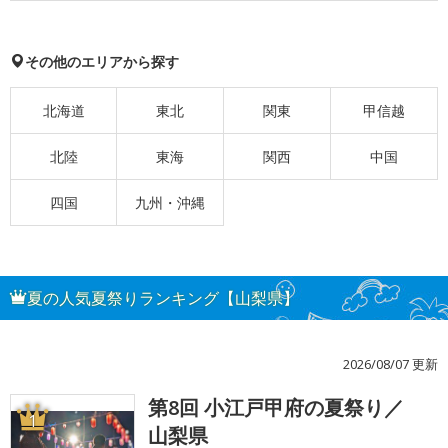
その他のエリアから探す
北海道
東北
関東
甲信越
北陸
東海
関西
中国
四国
九州・沖縄
夏の人気夏祭りランキング【山梨県】
2026/08/07 更新
第8回 小江戸甲府の夏祭り／
1
山梨県