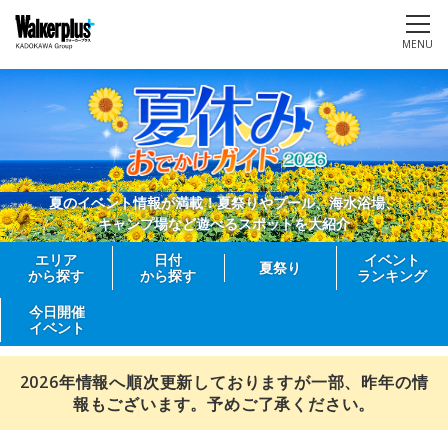
MENU
夏のイベント情報が満載！夏祭りやプール、海水浴場、
キャンプ場など遊べるスポットを大紹介
エリア
日付
イベント
夏祭り
から探す
から探す
ランキング
今日開催
イベント
2026年情報へ順次更新しておりますが一部、昨年の情
報もございます。予めご了承ください。