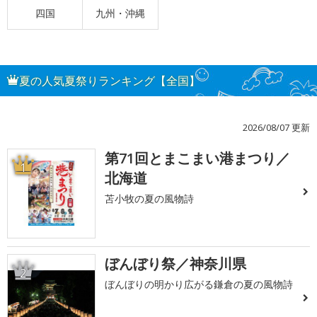
四国
九州・沖縄
夏の人気夏祭りランキング【全国】
2026/08/07 更新
第71回とまこまい港まつり／
1
北海道
苫小牧の夏の風物詩
ぼんぼり祭／神奈川県
2
ぼんぼりの明かり広がる鎌倉の夏の風物詩