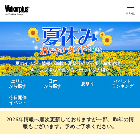
MENU
夏のイベント情報が満載！夏祭りやプール、海水浴場、
キャンプ場など遊べるスポットを大紹介
エリア
日付
イベント
夏祭り
から探す
から探す
ランキング
今日開催
イベント
2026年情報へ順次更新しておりますが一部、昨年の情
報もございます。予めご了承ください。