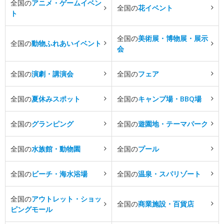
全国の
アニメ・ゲームイベン
全国の
花イベント
ト
全国の
美術展・博物展・展示
全国の
動物ふれあいイベント
会
全国の
演劇・講演会
全国の
フェア
全国の
夏休みスポット
全国の
キャンプ場・BBQ場
全国の
グランピング
全国の
遊園地・テーマパーク
全国の
水族館・動物園
全国の
プール
全国の
ビーチ・海水浴場
全国の
温泉・スパリゾート
全国の
アウトレット・ショッ
全国の
商業施設・百貨店
ピングモール