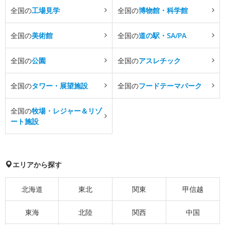
全国の
工場見学
全国の
博物館・科学館
全国の
美術館
全国の
道の駅・SA/PA
全国の
公園
全国の
アスレチック
全国の
タワー・展望施設
全国の
フードテーマパーク
全国の
牧場・レジャー＆リゾ
ート施設
エリアから探す
北海道
東北
関東
甲信越
東海
北陸
関西
中国