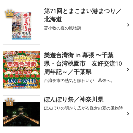
第71回とまこまい港まつり／
1
北海道
苫小牧の夏の風物詩
樂遊台灣街 in 幕張 〜千葉
2
県・台湾桃園市 友好交流10
周年記～／千葉県
台湾夜市の熱気と賑わいが、幕張へ。
ぼんぼり祭／神奈川県
3
ぼんぼりの明かり広がる鎌倉の夏の風物詩