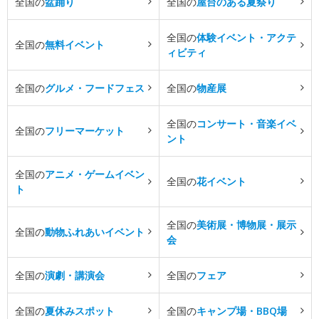
全国の
盆踊り
全国の
屋台のある夏祭り
全国の
体験イベント・アクテ
全国の
無料イベント
ィビティ
全国の
グルメ・フードフェス
全国の
物産展
全国の
コンサート・音楽イベ
全国の
フリーマーケット
ント
全国の
アニメ・ゲームイベン
全国の
花イベント
ト
全国の
美術展・博物展・展示
全国の
動物ふれあいイベント
会
全国の
演劇・講演会
全国の
フェア
全国の
夏休みスポット
全国の
キャンプ場・BBQ場