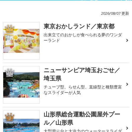
2026/08/07 更新
東京おかしランド／東京都
1
出来立てのおかしが食べられる夢のワンダ
ーランド
ニューサンピア埼玉おごせ／
2
埼玉県
チューブ型、らせん型、直線型と種類豊富
なスライダーが人気
山形県総合運動公園屋外プー
3
ル／山形県
大型滑り台と大迫力のウォータースライダ