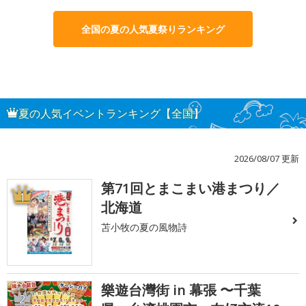
全国の夏の人気夏祭りランキング
夏の人気イベントランキング【全国】
2026/08/07 更新
第71回とまこまい港まつり／
1
北海道
苫小牧の夏の風物詩
樂遊台灣街 in 幕張 〜千葉
2