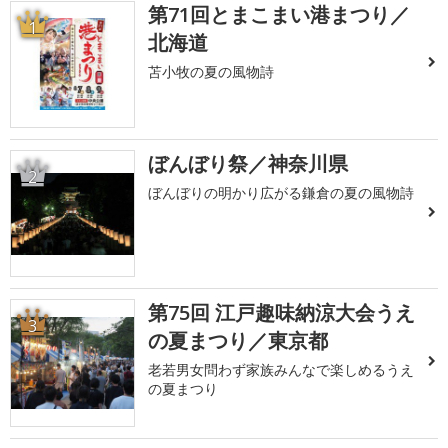
第71回とまこまい港まつり／
1
北海道
苫小牧の夏の風物詩
ぼんぼり祭／神奈川県
2
ぼんぼりの明かり広がる鎌倉の夏の風物詩
第75回 江戸趣味納涼大会うえ
3
の夏まつり／東京都
老若男女問わず家族みんなで楽しめるうえ
の夏まつり