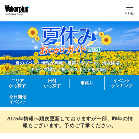
MENU
夏のイベント情報が満載！夏祭りやプール、海水浴場、
キャンプ場など遊べるスポットを大紹介
エリア
日付
イベント
夏祭り
から探す
から探す
ランキング
今日開催
イベント
2026年情報へ順次更新しておりますが一部、昨年の情
報もございます。予めご了承ください。