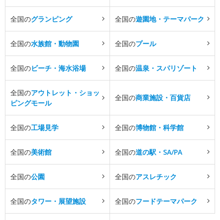
全国の
グランピング
全国の
遊園地・テーマパーク
全国の
水族館・動物園
全国の
プール
全国の
ビーチ・海水浴場
全国の
温泉・スパリゾート
全国の
アウトレット・ショッ
全国の
商業施設・百貨店
ピングモール
全国の
工場見学
全国の
博物館・科学館
全国の
美術館
全国の
道の駅・SA/PA
全国の
公園
全国の
アスレチック
全国の
タワー・展望施設
全国の
フードテーマパーク