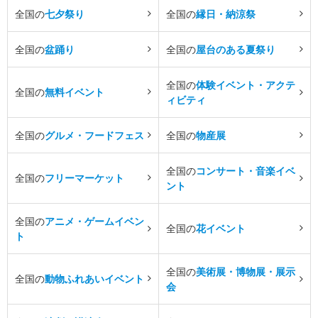
全国の
七夕祭り
全国の
縁日・納涼祭
全国の
盆踊り
全国の
屋台のある夏祭り
全国の
体験イベント・アクテ
全国の
無料イベント
ィビティ
全国の
グルメ・フードフェス
全国の
物産展
全国の
コンサート・音楽イベ
全国の
フリーマーケット
ント
全国の
アニメ・ゲームイベン
全国の
花イベント
ト
全国の
美術展・博物展・展示
全国の
動物ふれあいイベント
会