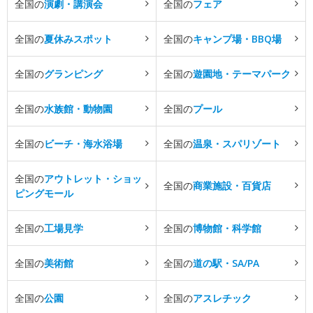
全国の
演劇・講演会
全国の
フェア
全国の
夏休みスポット
全国の
キャンプ場・BBQ場
全国の
グランピング
全国の
遊園地・テーマパーク
全国の
水族館・動物園
全国の
プール
全国の
ビーチ・海水浴場
全国の
温泉・スパリゾート
全国の
アウトレット・ショッ
全国の
商業施設・百貨店
ピングモール
全国の
工場見学
全国の
博物館・科学館
全国の
美術館
全国の
道の駅・SA/PA
全国の
公園
全国の
アスレチック