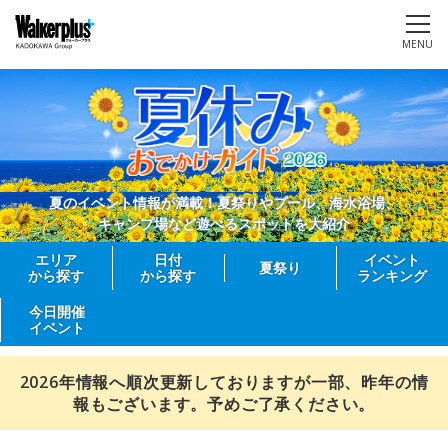
MENU
夏のイベント情報が満載！夏祭りやプール、海水浴場、
キャンプ場など遊べるスポットを大紹介
エリア
日付
イベント
夏祭り
から探す
から探す
ランキング
今日開催
イベント
2026年情報へ順次更新しておりますが一部、昨年の情
報もございます。予めご了承ください。