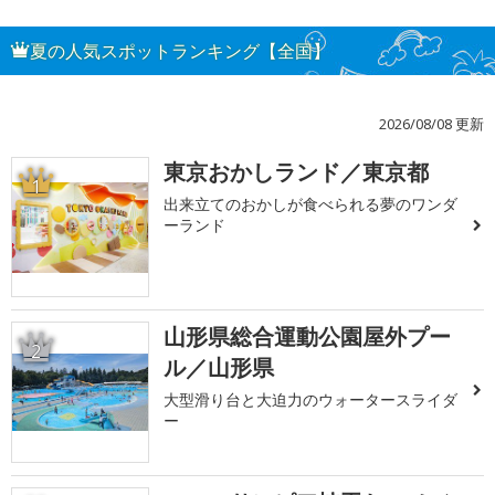
夏の人気スポットランキング【全国】
2026/08/08 更新
東京おかしランド／東京都
1
出来立てのおかしが食べられる夢のワンダ
ーランド
山形県総合運動公園屋外プー
2
ル／山形県
大型滑り台と大迫力のウォータースライダ
ー