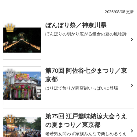
2026/08/08 更新
ぼんぼり祭／神奈川県
1
ぼんぼりの明かり広がる鎌倉の夏の風物詩
第70回 阿佐谷七夕まつり／東
2
京都
はりぼて飾りが商店街いっぱいに登場
第75回 江戸趣味納涼大会うえ
3
の夏まつり／東京都
老若男女問わず家族みんなで楽しめるうえ