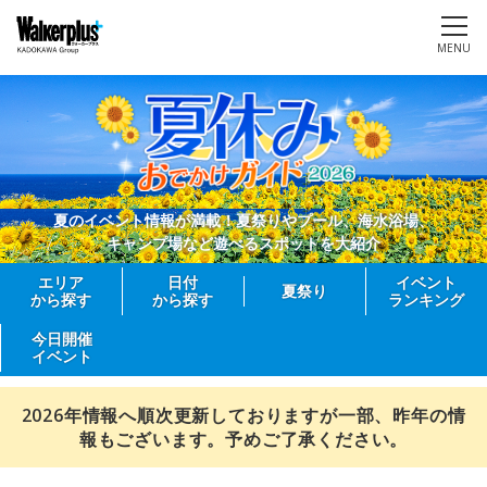
MENU
夏のイベント情報が満載！夏祭りやプール、海水浴場、
キャンプ場など遊べるスポットを大紹介
エリア
日付
イベント
夏祭り
から探す
から探す
ランキング
今日開催
イベント
2026年情報へ順次更新しておりますが一部、昨年の情
報もございます。予めご了承ください。