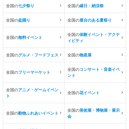
全国の
七夕祭り
全国の
縁日・納涼祭
全国の
盆踊り
全国の
屋台のある夏祭り
全国の
体験イベント・アクテ
全国の
無料イベント
ィビティ
全国の
グルメ・フードフェス
全国の
物産展
全国の
コンサート・音楽イベ
全国の
フリーマーケット
ント
全国の
アニメ・ゲームイベン
全国の
花イベント
ト
全国の
美術展・博物展・展示
全国の
動物ふれあいイベント
会