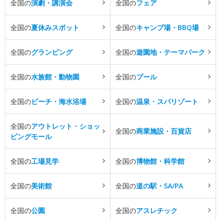
全国の
演劇・講演会
全国の
フェア
全国の
夏休みスポット
全国の
キャンプ場・BBQ場
全国の
グランピング
全国の
遊園地・テーマパーク
全国の
水族館・動物園
全国の
プール
全国の
ビーチ・海水浴場
全国の
温泉・スパリゾート
全国の
アウトレット・ショッ
全国の
商業施設・百貨店
ピングモール
全国の
工場見学
全国の
博物館・科学館
全国の
美術館
全国の
道の駅・SA/PA
全国の
公園
全国の
アスレチック