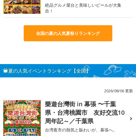
絶品グルメ屋台と美味しいビールが大集
合！
全国の夏の人気夏祭りランキング
夏の人気イベントランキング【全国】
2026/08/06 更新
樂遊台灣街 in 幕張 〜千葉
1
県・台湾桃園市 友好交流10
周年記～／千葉県
台湾夜市の熱気と賑わいが、幕張へ。