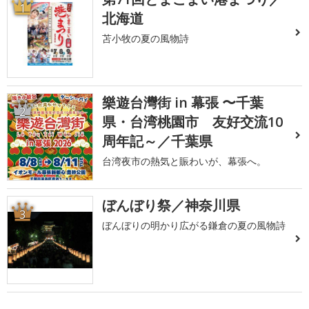
1
北海道
苫小牧の夏の風物詩
樂遊台灣街 in 幕張 〜千葉
2
県・台湾桃園市 友好交流10
周年記～／千葉県
台湾夜市の熱気と賑わいが、幕張へ。
ぼんぼり祭／神奈川県
3
ぼんぼりの明かり広がる鎌倉の夏の風物詩