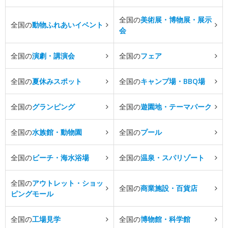
全国の
美術展・博物展・展示
全国の
動物ふれあいイベント
会
全国の
演劇・講演会
全国の
フェア
全国の
夏休みスポット
全国の
キャンプ場・BBQ場
全国の
グランピング
全国の
遊園地・テーマパーク
全国の
水族館・動物園
全国の
プール
全国の
ビーチ・海水浴場
全国の
温泉・スパリゾート
全国の
アウトレット・ショッ
全国の
商業施設・百貨店
ピングモール
全国の
工場見学
全国の
博物館・科学館