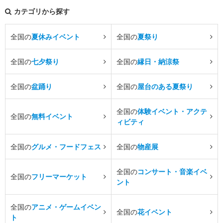
カテゴリから探す
全国の
夏休みイベント
全国の
夏祭り
全国の
七夕祭り
全国の
縁日・納涼祭
全国の
盆踊り
全国の
屋台のある夏祭り
全国の
体験イベント・アクテ
全国の
無料イベント
ィビティ
全国の
グルメ・フードフェス
全国の
物産展
全国の
コンサート・音楽イベ
全国の
フリーマーケット
ント
全国の
アニメ・ゲームイベン
全国の
花イベント
ト