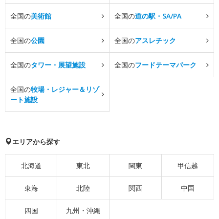
全国の
美術館
全国の
道の駅・SA/PA
全国の
公園
全国の
アスレチック
全国の
タワー・展望施設
全国の
フードテーマパーク
全国の
牧場・レジャー＆リゾ
ート施設
エリアから探す
北海道
東北
関東
甲信越
東海
北陸
関西
中国
四国
九州・沖縄