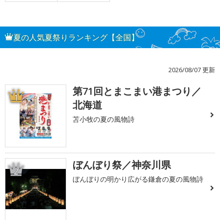
夏の人気夏祭りランキング【全国】
2026/08/07 更新
第71回とまこまい港まつり／
1
北海道
苫小牧の夏の風物詩
ぼんぼり祭／神奈川県
2
ぼんぼりの明かり広がる鎌倉の夏の風物詩