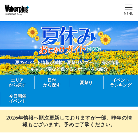
MENU
夏のイベント情報が満載！夏祭りやプール、海水浴場、
キャンプ場など遊べるスポットを大紹介
エリア
日付
イベント
夏祭り
から探す
から探す
ランキング
今日開催
イベント
2026年情報へ順次更新しておりますが一部、昨年の情
報もございます。予めご了承ください。