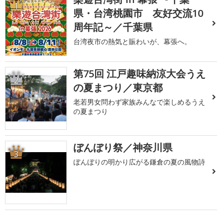
1
県・台湾桃園市 友好交流10
周年記～／千葉県
台湾夜市の熱気と賑わいが、幕張へ。
第75回 江戸趣味納涼大会うえ
2
の夏まつり／東京都
老若男女問わず家族みんなで楽しめるうえ
の夏まつり
ぼんぼり祭／神奈川県
3
ぼんぼりの明かり広がる鎌倉の夏の風物詩