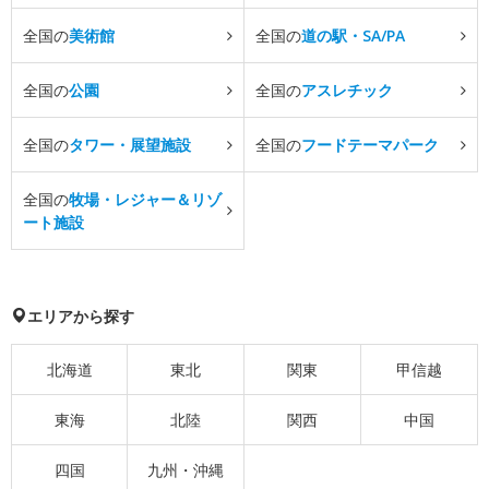
全国の
美術館
全国の
道の駅・SA/PA
全国の
公園
全国の
アスレチック
全国の
タワー・展望施設
全国の
フードテーマパーク
全国の
牧場・レジャー＆リゾ
ート施設
エリアから探す
北海道
東北
関東
甲信越
東海
北陸
関西
中国
四国
九州・沖縄