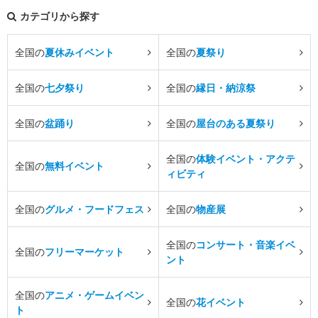
カテゴリから探す
全国の
夏休みイベント
全国の
夏祭り
全国の
七夕祭り
全国の
縁日・納涼祭
全国の
盆踊り
全国の
屋台のある夏祭り
全国の
体験イベント・アクテ
全国の
無料イベント
ィビティ
全国の
グルメ・フードフェス
全国の
物産展
全国の
コンサート・音楽イベ
全国の
フリーマーケット
ント
全国の
アニメ・ゲームイベン
全国の
花イベント
ト