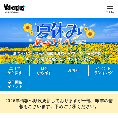
MENU
夏のイベント情報が満載！夏祭りやプール、海水浴場、
キャンプ場など遊べるスポットを大紹介
エリア
日付
イベント
夏祭り
から探す
から探す
ランキング
今日開催
イベント
2026年情報へ順次更新しておりますが一部、昨年の情
報もございます。予めご了承ください。