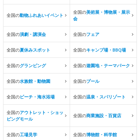
全国の
美術展・博物展・展示
全国の
動物ふれあいイベント
会
全国の
演劇・講演会
全国の
フェア
全国の
夏休みスポット
全国の
キャンプ場・BBQ場
全国の
グランピング
全国の
遊園地・テーマパーク
全国の
水族館・動物園
全国の
プール
全国の
ビーチ・海水浴場
全国の
温泉・スパリゾート
全国の
アウトレット・ショッ
全国の
商業施設・百貨店
ピングモール
全国の
工場見学
全国の
博物館・科学館