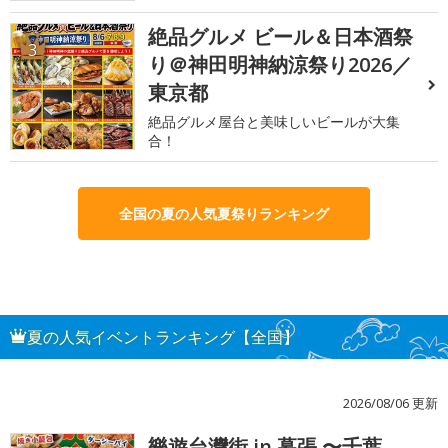
絶品グルメ ビール＆日本酒祭
3
り＠神田明神納涼祭り2026／
東京都
絶品グルメ屋台と美味しいビールが大集
合！
全国の夏の人気夏祭りランキング
夏の人気イベントランキング【全国】
2026/08/06 更新
樂遊台灣街 in 幕張 〜千葉