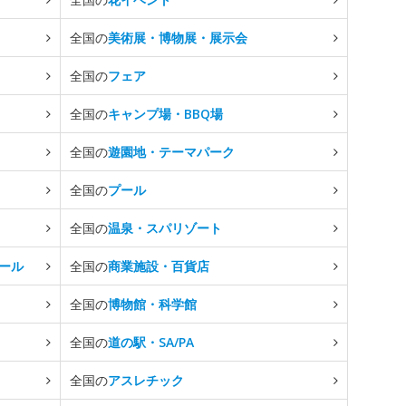
全国の
美術展・博物展・展示会
全国の
フェア
全国の
キャンプ場・BBQ場
全国の
遊園地・テーマパーク
全国の
プール
全国の
温泉・スパリゾート
ール
全国の
商業施設・百貨店
全国の
博物館・科学館
全国の
道の駅・SA/PA
全国の
アスレチック