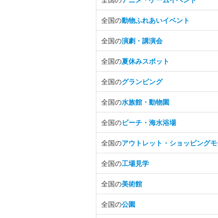
全国の
動物ふれあいイベント
全国の
演劇・講演会
全国の
夏休みスポット
全国の
グランピング
全国の
水族館・動物園
全国の
ビーチ・海水浴場
全国の
アウトレット・ショッピングモ
全国の
工場見学
全国の
美術館
全国の
公園