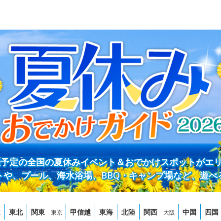
開催予定の全国の夏休みイベント＆おでかけスポットがエ
トや、プール、海水浴場、BBQ・キャンプ場など、遊べ
道
東北
関東
甲信越
東海
北陸
関西
中国
四国
東京
大阪