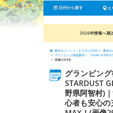
日付から探す
エ
2026年情報へ
夏休みイベント・おでかけ2026
夏休み
グランピング徹底解剖！「mökki STARDU
画像(29/44)
グランピング徹
STARDUST GL
野県阿智村)
心者も安心の
MAX！(画像29