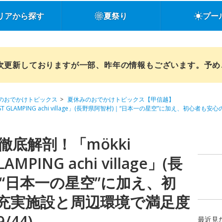
リアから探す
夏祭り
プー
順次更新しておりますが一部、昨年の情報もございます。予
のおでかけトピックス
夏休みのおでかけトピックス【甲信越】
ST GLAMPING achi village」(長野県阿智村)｜“日本一の星空”に加え、初心
底解剖！「mökki
AMPING achi village」(長
｜“日本一の星空”に加え、初
充実施設と周辺環境で満足度
/44)
最近見