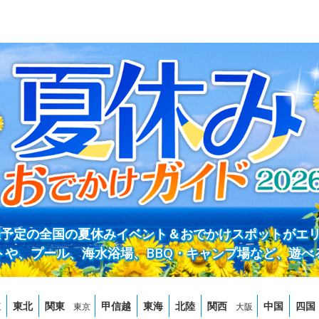
開催予定の全国の夏休みイベント＆おでかけスポットがエ
トや、プール、海水浴場、BBQ・キャンプ場など、遊べ
道
東北
関東
甲信越
東海
北陸
関西
中国
四国
東京
大阪