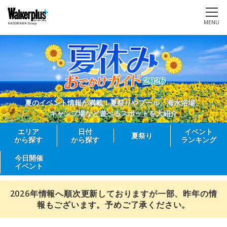
MENU
夏のイベント情報が満載！夏祭りやプール、海水浴場、
キャンプ場など遊べるスポットを大紹介
エリア
日付
イベント
夏祭り
から探す
から探す
ランキング
今日開催
イベント
2026年情報へ順次更新しておりますが一部、昨年の情
報もございます。予めご了承ください。