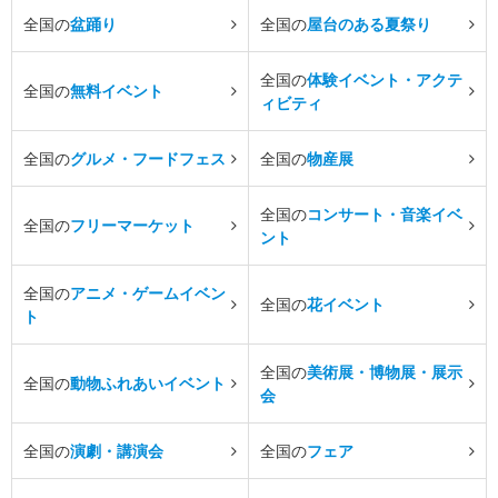
全国の
盆踊り
全国の
屋台のある夏祭り
全国の
体験イベント・アクテ
全国の
無料イベント
ィビティ
全国の
グルメ・フードフェス
全国の
物産展
全国の
コンサート・音楽イベ
全国の
フリーマーケット
ント
全国の
アニメ・ゲームイベン
全国の
花イベント
ト
全国の
美術展・博物展・展示
全国の
動物ふれあいイベント
会
全国の
演劇・講演会
全国の
フェア