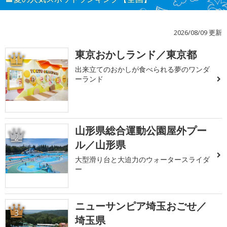
2026/08/09 更新
東京おかしランド／東京都
1
出来立てのおかしが食べられる夢のワンダ
ーランド
山形県総合運動公園屋外プー
2
ル／山形県
大型滑り台と大迫力のウォータースライダ
ー
ニューサンピア埼玉おごせ／
3
埼玉県