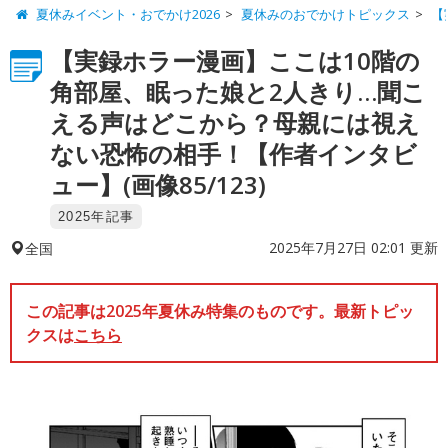
夏休みイベント・おでかけ2026
夏休みのおでかけトピックス
【
【実録ホラー漫画】ここは10階の
角部屋、眠った娘と2人きり…聞こ
える声はどこから？母親には視え
ない恐怖の相手！【作者インタビ
ュー】(画像85/123)
2025年記事
2025年7月27日 02:01 更新
全国
この記事は2025年夏休み特集のものです。最新トピッ
クスは
こちら