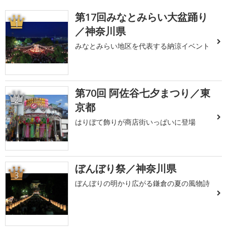
第17回みなとみらい大盆踊り
1
／神奈川県
みなとみらい地区を代表する納涼イベント
第70回 阿佐谷七夕まつり／東
2
京都
はりぼて飾りが商店街いっぱいに登場
ぼんぼり祭／神奈川県
3
ぼんぼりの明かり広がる鎌倉の夏の風物詩