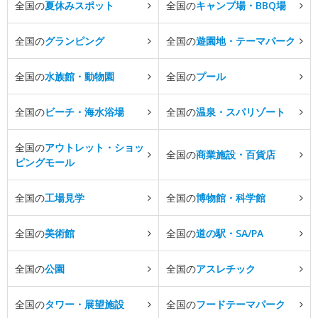
全国の
夏休みスポット
全国の
キャンプ場・BBQ場
全国の
グランピング
全国の
遊園地・テーマパーク
全国の
水族館・動物園
全国の
プール
全国の
ビーチ・海水浴場
全国の
温泉・スパリゾート
全国の
アウトレット・ショッ
全国の
商業施設・百貨店
ピングモール
全国の
工場見学
全国の
博物館・科学館
全国の
美術館
全国の
道の駅・SA/PA
全国の
公園
全国の
アスレチック
全国の
タワー・展望施設
全国の
フードテーマパーク