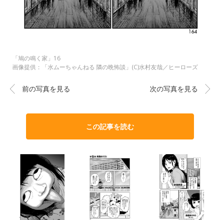
「鳩の鳴く家」16
画像提供：「水ムーちゃんねる 隣の晩怖談」(C)水村友哉／ヒーローズ
前の写真を見る
次の写真を見る
この記事を読む