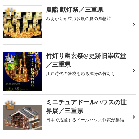
夏詣 献灯祭／三重県
1
みあかりが並ぶ多度の夏の風物詩
竹灯り幽玄祭@史跡旧崇広堂
2
／三重県
江戸時代の藩校を彩る渾身の竹灯り
ミニチュアドールハウスの世
3
界展／三重県
日本で活躍するドールハウス作家が集結