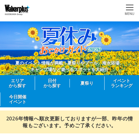
MENU
夏のイベント情報が満載！夏祭りやプール、海水浴場、
キャンプ場など遊べるスポットを大紹介
エリア
日付
イベント
夏祭り
から探す
から探す
ランキング
今日開催
イベント
2026年情報へ順次更新しておりますが一部、昨年の情
報もございます。予めご了承ください。