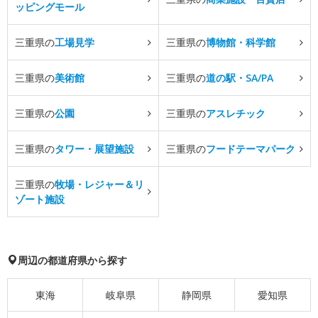
ッピングモール
三重県の
工場見学
三重県の
博物館・科学館
三重県の
美術館
三重県の
道の駅・SA/PA
三重県の
公園
三重県の
アスレチック
三重県の
タワー・展望施設
三重県の
フードテーマパーク
三重県の
牧場・レジャー＆リ
ゾート施設
周辺の都道府県から探す
東海
岐阜県
静岡県
愛知県