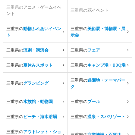
三重県の
アニメ・ゲームイベ
三重県の
花イベント
ント
三重県の
動物ふれあいイベン
三重県の
美術展・博物展・展
ト
示会
三重県の
演劇・講演会
三重県の
フェア
三重県の
夏休みスポット
三重県の
キャンプ場・BBQ場
三重県の
遊園地・テーマパー
三重県の
グランピング
ク
三重県の
水族館・動物園
三重県の
プール
三重県の
ビーチ・海水浴場
三重県の
温泉・スパリゾート
三重県の
アウトレット・ショ
三重県の
商業施設・百貨店