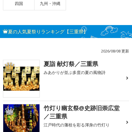
四国
九州・沖縄
夏の人気夏祭りランキング【三重県】
2026/08/08 更新
夏詣 献灯祭／三重県
1
みあかりが並ぶ多度の夏の風物詩
竹灯り幽玄祭@史跡旧崇広堂
2
／三重県
江戸時代の藩校を彩る渾身の竹灯り