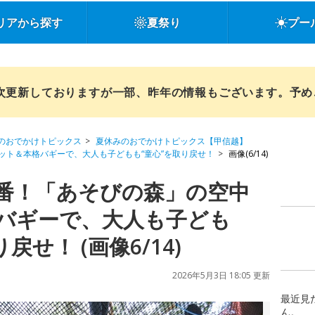
リアから探す
夏祭り
プー
順次更新しておりますが一部、昨年の情報もございます。予
のおでかけトピックス
夏休みのおでかけトピックス【甲信越】
ット＆本格バギーで、大人も子どもも“童心”を取り戻せ！
画像(6/14)
番！「あそびの森」の空中
バギーで、大人も子ども
戻せ！ (画像6/14)
2026年5月3日 18:05 更新
最近見
ん。