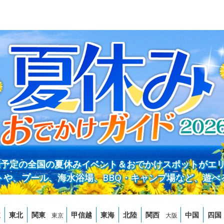
開催予定の全国の夏休みイベント＆おでかけスポットがエ
トや、プール、海水浴場、BBQ・キャンプ場など、遊べ
道
東北
関東
甲信越
東海
北陸
関西
中国
四国
東京
大阪