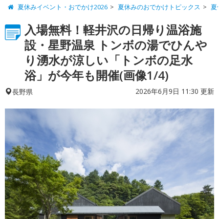
夏休みイベント・おでかけ2026
夏休みのおでかけトピックス
夏
入場無料！軽井沢の日帰り温浴施
設・星野温泉 トンボの湯でひんや
り湧水が涼しい「トンボの足水
浴」が今年も開催(画像1/4)
2026年6月9日 11:30 更新
長野県