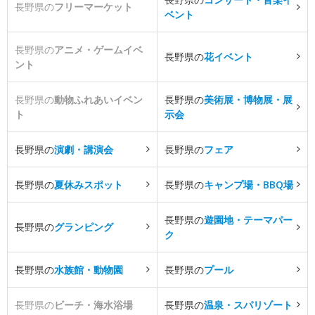
長野県の
フリーマーケット
ベント
長野県の
アニメ・ゲームイベ
長野県の
花イベント
ント
長野県の
動物ふれあいイベン
長野県の
美術展・博物展・展
ト
示会
長野県の
演劇・講演会
長野県の
フェア
長野県の
夏休みスポット
長野県の
キャンプ場・BBQ場
長野県の
遊園地・テーマパー
長野県の
グランピング
ク
長野県の
水族館・動物園
長野県の
プール
長野県の
ビーチ・海水浴場
長野県の
温泉・スパリゾート