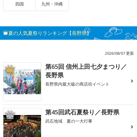
四国
九州・沖縄
夏の人気夏祭りランキング【長野県】
2026/08/07 更新
第65回 信州上田七夕まつり／
1
長野県
長野県内最大級の商店街イベント
第45回武石夏祭り／長野県
2
武石地域 夏の一大行事