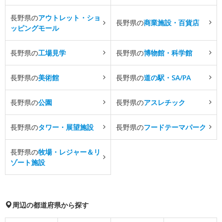
長野県の
アウトレット・ショ
長野県の
商業施設・百貨店
ッピングモール
長野県の
工場見学
長野県の
博物館・科学館
長野県の
美術館
長野県の
道の駅・SA/PA
長野県の
公園
長野県の
アスレチック
長野県の
タワー・展望施設
長野県の
フードテーマパーク
長野県の
牧場・レジャー＆リ
ゾート施設
周辺の都道府県から探す