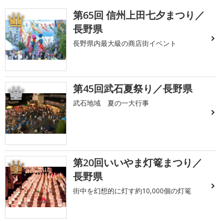
第65回 信州上田七夕まつり／
1
長野県
長野県内最大級の商店街イベント
第45回武石夏祭り／長野県
2
武石地域 夏の一大行事
第20回いいやま灯篭まつり／
3
長野県
街中を幻想的に灯す約10,000個の灯篭