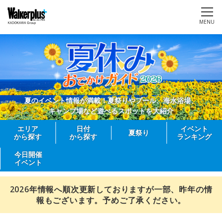
MENU
夏のイベント情報が満載！夏祭りやプール、海水浴場、
キャンプ場など遊べるスポットを大紹介
エリア
日付
イベント
夏祭り
から探す
から探す
ランキング
今日開催
イベント
2026年情報へ順次更新しておりますが一部、昨年の情
報もございます。予めご了承ください。