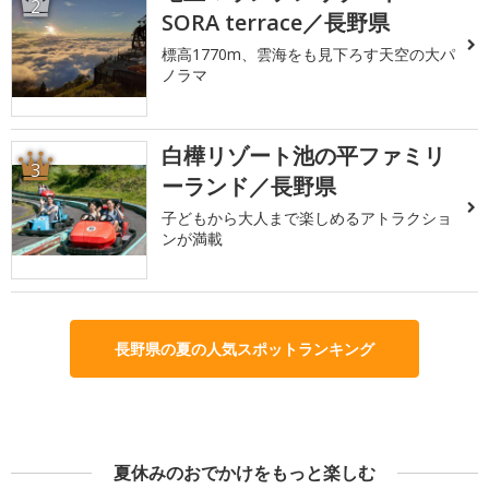
2
SORA terrace／長野県
標高1770m、雲海をも見下ろす天空の大パ
ノラマ
白樺リゾート池の平ファミリ
3
ーランド／長野県
子どもから大人まで楽しめるアトラクショ
ンが満載
長野県の夏の人気スポットランキング
夏休みのおでかけをもっと楽しむ