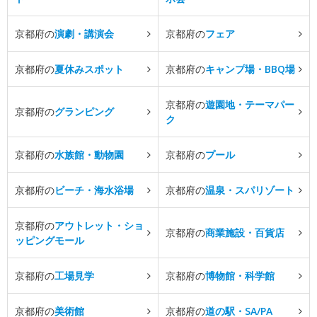
京都府の
演劇・講演会
京都府の
フェア
京都府の
夏休みスポット
京都府の
キャンプ場・BBQ場
京都府の
遊園地・テーマパー
京都府の
グランピング
ク
京都府の
水族館・動物園
京都府の
プール
京都府の
ビーチ・海水浴場
京都府の
温泉・スパリゾート
京都府の
アウトレット・ショ
京都府の
商業施設・百貨店
ッピングモール
京都府の
工場見学
京都府の
博物館・科学館
京都府の
美術館
京都府の
道の駅・SA/PA