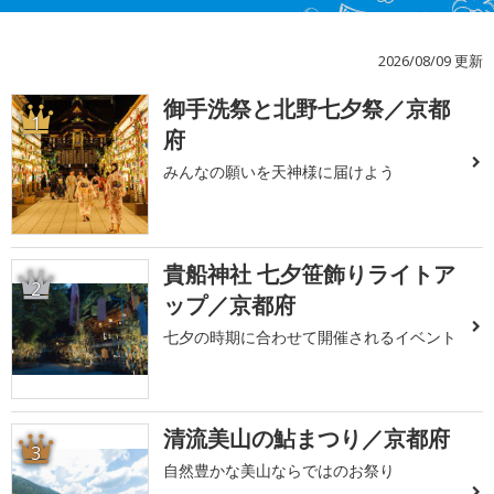
2026/08/09 更新
御手洗祭と北野七夕祭／京都
1
府
みんなの願いを天神様に届けよう
貴船神社 七夕笹飾りライトア
2
ップ／京都府
七夕の時期に合わせて開催されるイベント
清流美山の鮎まつり／京都府
3
自然豊かな美山ならではのお祭り