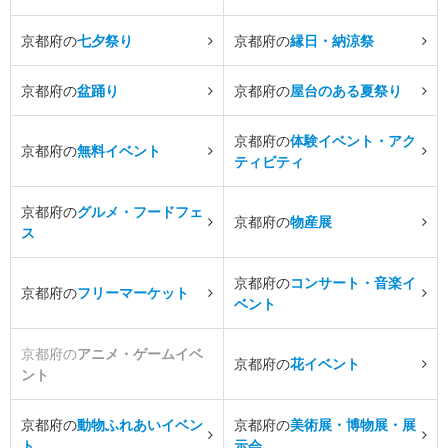
京都府の
七夕祭り
京都府の
縁日・納涼祭
京都府の
盆踊り
京都府の
屋台のある夏祭り
京都府の
体験イベント・アク
京都府の
無料イベント
ティビティ
京都府の
グルメ・フードフェ
京都府の
物産展
ス
京都府の
コンサート・音楽イ
京都府の
フリーマーケット
ベント
京都府の
アニメ・ゲームイベ
京都府の
花イベント
ント
京都府の
動物ふれあいイベン
京都府の
美術展・博物展・展
ト
示会