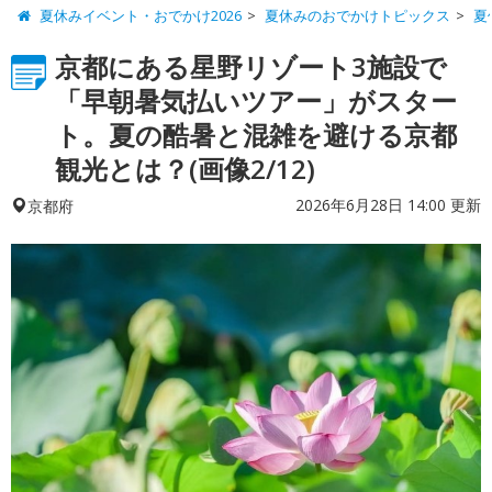
夏休みイベント・おでかけ2026
夏休みのおでかけトピックス
夏
京都にある星野リゾート3施設で
「早朝暑気払いツアー」がスター
ト。夏の酷暑と混雑を避ける京都
観光とは？(画像2/12)
2026年6月28日 14:00 更新
京都府