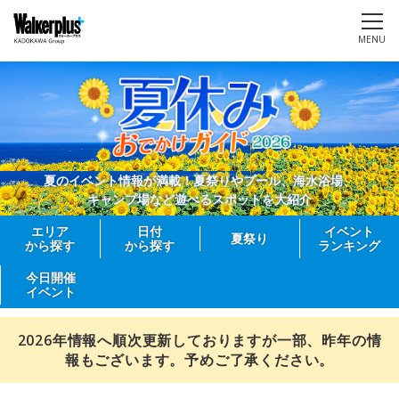
MENU
夏のイベント情報が満載！夏祭りやプール、海水浴場、
キャンプ場など遊べるスポットを大紹介
エリア
日付
イベント
夏祭り
から探す
から探す
ランキング
今日開催
イベント
2026年情報へ順次更新しておりますが一部、昨年の情
報もございます。予めご了承ください。