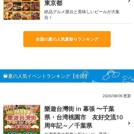
東京都
絶品グルメ屋台と美味しいビールが大集
合！
全国の夏の人気夏祭りランキング
夏の人気イベントランキング【全国】
2026/08/06 更新
樂遊台灣街 in 幕張 〜千葉
1
県・台湾桃園市 友好交流10
周年記～／千葉県