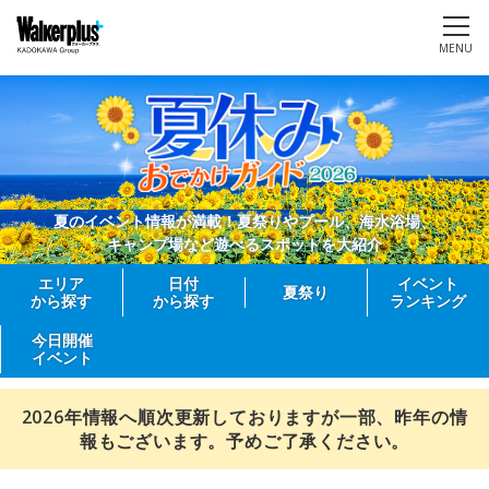
MENU
夏のイベント情報が満載！夏祭りやプール、海水浴場、
キャンプ場など遊べるスポットを大紹介
エリア
日付
イベント
夏祭り
から探す
から探す
ランキング
今日開催
イベント
2026年情報へ順次更新しておりますが一部、昨年の情
報もございます。予めご了承ください。