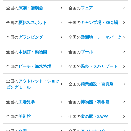
全国の
演劇・講演会
全国の
フェア
全国の
夏休みスポット
全国の
キャンプ場・BBQ場
全国の
グランピング
全国の
遊園地・テーマパーク
全国の
水族館・動物園
全国の
プール
全国の
ビーチ・海水浴場
全国の
温泉・スパリゾート
全国の
アウトレット・ショッ
全国の
商業施設・百貨店
ピングモール
全国の
工場見学
全国の
博物館・科学館
全国の
美術館
全国の
道の駅・SA/PA
全国の
公園
全国の
アスレチック