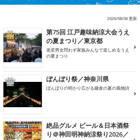
2026/08/06 更新
第75回 江戸趣味納涼大会うえ
1
の夏まつり／東京都
老若男女問わず家族みんなで楽しめるうえ
の夏まつり
ぼんぼり祭／神奈川県
2
ぼんぼりの明かり広がる鎌倉の夏の風物詩
絶品グルメ ビール＆日本酒祭
3
り＠神田明神納涼祭り2026／