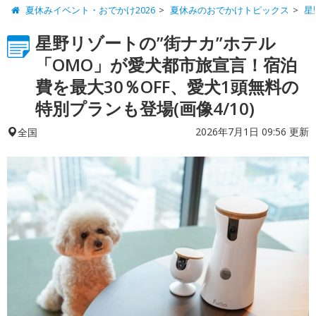
夏休みイベント・おでかけ2026
夏休みのおでかけトピックス
星
星野リゾートの”街ナカ”ホテル
「OMO」が愛犬都市旅宣言！宿泊
費を最大30％OFF、愛犬1頭無料の
特別プランも登場(画像4/10)
2026年7月1日 09:56 更新
全国