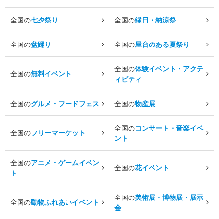
全国の
七夕祭り
全国の
縁日・納涼祭
全国の
盆踊り
全国の
屋台のある夏祭り
全国の
体験イベント・アクテ
全国の
無料イベント
ィビティ
全国の
グルメ・フードフェス
全国の
物産展
全国の
コンサート・音楽イベ
全国の
フリーマーケット
ント
全国の
アニメ・ゲームイベン
全国の
花イベント
ト
全国の
美術展・博物展・展示
全国の
動物ふれあいイベント
会