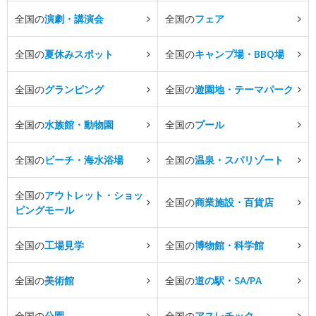
全国の
演劇・講演会
全国の
フェア
全国の
夏休みスポット
全国の
キャンプ場・BBQ場
全国の
グランピング
全国の
遊園地・テーマパーク
全国の
水族館・動物園
全国の
プール
全国の
ビーチ・海水浴場
全国の
温泉・スパリゾート
全国の
アウトレット・ショッ
全国の
商業施設・百貨店
ピングモール
全国の
工場見学
全国の
博物館・科学館
全国の
美術館
全国の
道の駅・SA/PA
全国の
公園
全国の
アスレチック