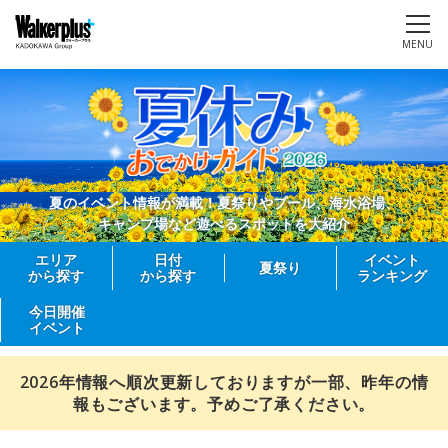
MENU
夏のイベント情報が満載！夏祭りやプール、海水浴場、
キャンプ場など遊べるスポットを大紹介
エリア
日付
イベント
夏祭り
から探す
から探す
ランキング
今日開催
イベント
2026年情報へ順次更新しておりますが一部、昨年の情
報もございます。予めご了承ください。