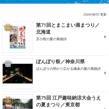
2026/08/07 更新
第71回とまこまい港まつり／
1
北海道
苫小牧の夏の風物詩
ぼんぼり祭／神奈川県
2
ぼんぼりの明かり広がる鎌倉の夏の風物詩
第75回 江戸趣味納涼大会うえ
3
の夏まつり／東京都