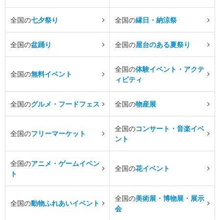
全国の
七夕祭り
全国の
縁日・納涼祭
全国の
盆踊り
全国の
屋台のある夏祭り
全国の
体験イベント・アクテ
全国の
無料イベント
ィビティ
全国の
グルメ・フードフェス
全国の
物産展
全国の
コンサート・音楽イベ
全国の
フリーマーケット
ント
全国の
アニメ・ゲームイベン
全国の
花イベント
ト
全国の
美術展・博物展・展示
全国の
動物ふれあいイベント
会