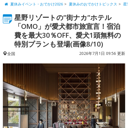
夏休みイベント・おでかけ2026
夏休みのおでかけトピックス
星
星野リゾートの”街ナカ”ホテル
「OMO」が愛犬都市旅宣言！宿泊
費を最大30％OFF、愛犬1頭無料の
特別プランも登場(画像8/10)
2026年7月1日 09:56 更新
全国