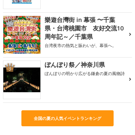
樂遊台灣街 in 幕張 〜千葉
2
県・台湾桃園市 友好交流10
周年記～／千葉県
台湾夜市の熱気と賑わいが、幕張へ。
ぼんぼり祭／神奈川県
3
ぼんぼりの明かり広がる鎌倉の夏の風物詩
全国の夏の人気イベントランキング