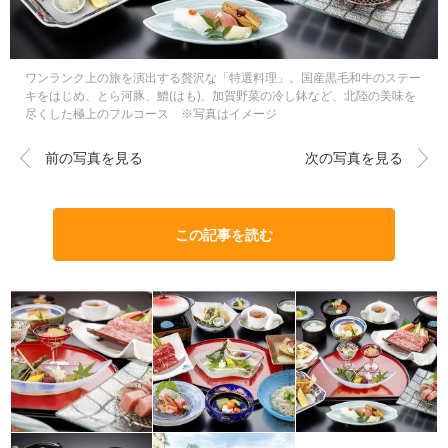
ワンランク上の旅を演出する贅沢な「特選料理」。国産黒毛和牛のステー
キをはじめ、とら河豚、鱧(はも)、加賀野菜の冷し鉢など、北陸の美味を
尽くした極上のフルコース ※写真はイメージ
前の写真を見る
次の写真を見る
この記事を読む