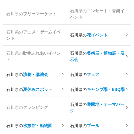
石川県の
コンサート・音楽イ
石川県の
フリーマーケット
ベント
石川県の
アニメ・ゲームイベ
石川県の
花イベント
ント
石川県の
動物ふれあいイベン
石川県の
美術展・博物展・展
ト
示会
石川県の
演劇・講演会
石川県の
フェア
石川県の
夏休みスポット
石川県の
キャンプ場・BBQ場
石川県の
遊園地・テーマパー
石川県の
グランピング
ク
石川県の
水族館・動物園
石川県の
プール