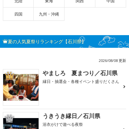
北陸
東海
関西
中国
四国
九州・沖縄
夏の人気夏祭りランキング【石川県】
2026/08/08 更新
やましろ 夏まつり／石川県
1
縁日・抽選会・各種イベント盛りだくさん
うきうき縁日／石川県
2
浴衣がけで遊べる夜祭