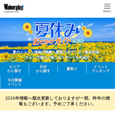
MENU
夏のイベント情報が満載！夏祭りやプール、海水浴場、
キャンプ場など遊べるスポットを大紹介
エリア
日付
イベント
夏祭り
から探す
から探す
ランキング
今日開催
イベント
2026年情報へ順次更新しておりますが一部、昨年の情
報もございます。予めご了承ください。