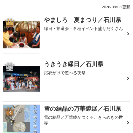
2026/08/08 更新
やましろ 夏まつり／石川県
1
縁日・抽選会・各種イベント盛りだくさん
うきうき縁日／石川県
2
浴衣がけで遊べる夜祭
雪の結晶の万華鏡展／石川県
3
雪の結晶と万華鏡がつくる、きらめきの世
界