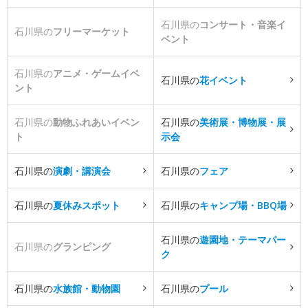
石川県の
コンサート・音楽イ
石川県の
フリーマーケット
ベント
石川県の
アニメ・ゲームイベ
石川県の
花イベント
ント
石川県の
動物ふれあいイベン
石川県の
美術展・博物展・展
ト
示会
石川県の
演劇・講演会
石川県の
フェア
石川県の
夏休みスポット
石川県の
キャンプ場・BBQ場
石川県の
遊園地・テーマパー
石川県の
グランピング
ク
石川県の
水族館・動物園
石川県の
プール