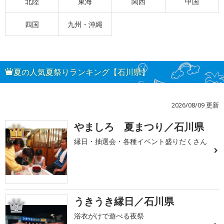
北陸
東海
関西
中国
四国
九州・沖縄
夏の人気夏祭りランキング【石川県】
2026/08/09 更新
やましろ 夏まつり／石川県
1
縁日・抽選会・各種イベント盛りだくさん
うきうき縁日／石川県
2
浴衣がけで遊べる夜祭