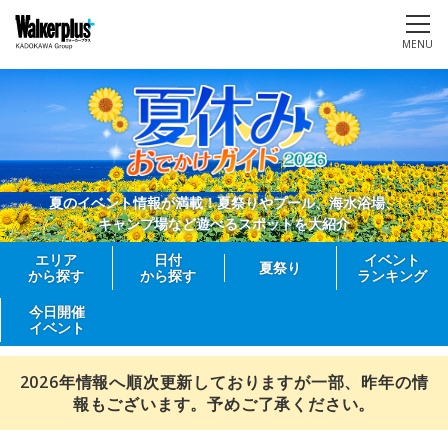
MENU
夏のイベント情報が満載！夏祭りやプール、海水浴場、
キャンプ場など遊べるスポットを大紹介
エリア
日付
イベント
夏祭り
から探す
から探す
ランキング
今日開催
イベント
2026年情報へ順次更新しておりますが一部、昨年の情
報もございます。予めご了承ください。