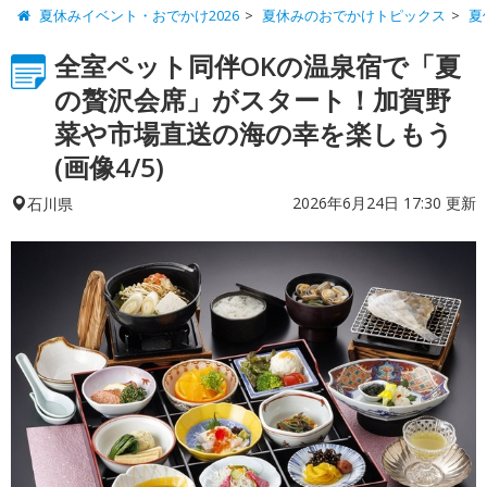
夏休みイベント・おでかけ2026
夏休みのおでかけトピックス
夏
全室ペット同伴OKの温泉宿で「夏
の贅沢会席」がスタート！加賀野
菜や市場直送の海の幸を楽しもう
(画像4/5)
2026年6月24日 17:30 更新
石川県