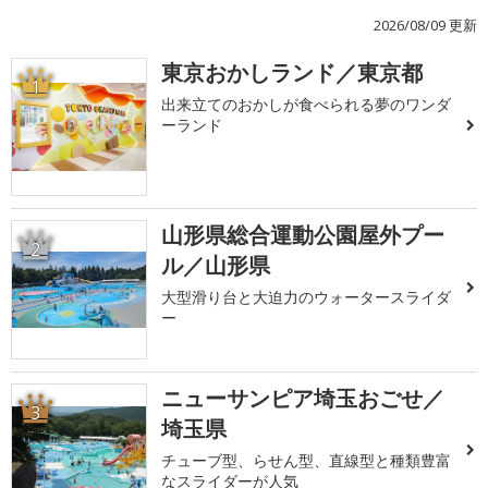
2026/08/09 更新
東京おかしランド／東京都
1
出来立てのおかしが食べられる夢のワンダ
ーランド
山形県総合運動公園屋外プー
2
ル／山形県
大型滑り台と大迫力のウォータースライダ
ー
ニューサンピア埼玉おごせ／
3
埼玉県
チューブ型、らせん型、直線型と種類豊富
なスライダーが人気