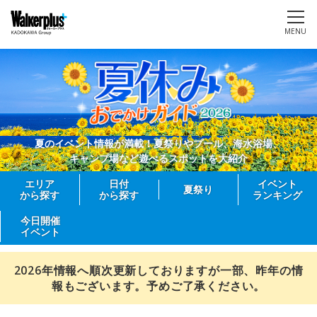
MENU
夏のイベント情報が満載！夏祭りやプール、海水浴場、
キャンプ場など遊べるスポットを大紹介
エリア
日付
イベント
夏祭り
から探す
から探す
ランキング
今日開催
イベント
2026年情報へ順次更新しておりますが一部、昨年の情
報もございます。予めご了承ください。