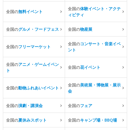
全国の
体験イベント・アクテ
全国の
無料イベント
ィビティ
全国の
グルメ・フードフェス
全国の
物産展
全国の
コンサート・音楽イベ
全国の
フリーマーケット
ント
全国の
アニメ・ゲームイベン
全国の
花イベント
ト
全国の
美術展・博物展・展示
全国の
動物ふれあいイベント
会
全国の
演劇・講演会
全国の
フェア
全国の
夏休みスポット
全国の
キャンプ場・BBQ場