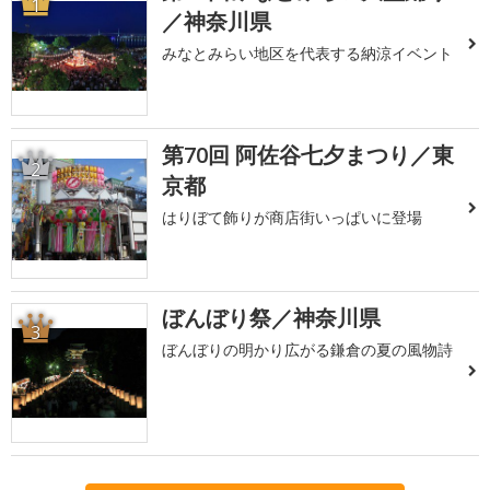
1
／神奈川県
みなとみらい地区を代表する納涼イベント
第70回 阿佐谷七夕まつり／東
2
京都
はりぼて飾りが商店街いっぱいに登場
ぼんぼり祭／神奈川県
3
ぼんぼりの明かり広がる鎌倉の夏の風物詩