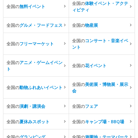
全国の
体験イベント・アクテ
全国の
無料イベント
ィビティ
全国の
グルメ・フードフェス
全国の
物産展
全国の
コンサート・音楽イベ
全国の
フリーマーケット
ント
全国の
アニメ・ゲームイベン
全国の
花イベント
ト
全国の
美術展・博物展・展示
全国の
動物ふれあいイベント
会
全国の
演劇・講演会
全国の
フェア
全国の
夏休みスポット
全国の
キャンプ場・BBQ場
全国の
グランピング
全国の
遊園地・テーマパーク