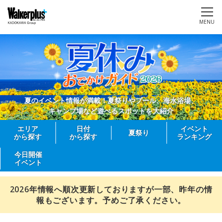
MENU
夏のイベント情報が満載！夏祭りやプール、海水浴場、
キャンプ場など遊べるスポットを大紹介
エリア
日付
イベント
夏祭り
から探す
から探す
ランキング
今日開催
イベント
2026年情報へ順次更新しておりますが一部、昨年の情
報もございます。予めご了承ください。