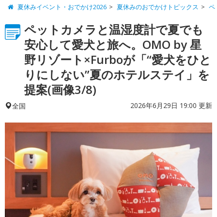
夏休みイベント・おでかけ2026
夏休みのおでかけトピックス
ペ
ペットカメラと温湿度計で夏でも
安心して愛犬と旅へ。OMO by 星
野リゾート×Furboが「“愛犬をひと
りにしない”夏のホテルステイ」を
提案(画像3/8)
2026年6月29日 19:00 更新
全国