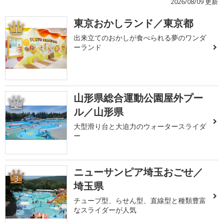
2026/08/09 更新
東京おかしランド／東京都
1
出来立てのおかしが食べられる夢のワンダ
ーランド
山形県総合運動公園屋外プー
2
ル／山形県
大型滑り台と大迫力のウォータースライダ
ー
ニューサンピア埼玉おごせ／
3
埼玉県
チューブ型、らせん型、直線型と種類豊富
なスライダーが人気