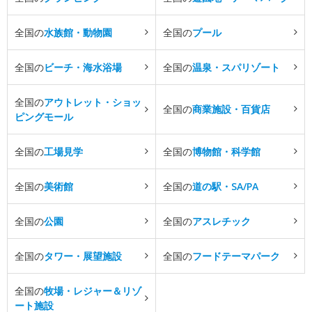
全国の
水族館・動物園
全国の
プール
全国の
ビーチ・海水浴場
全国の
温泉・スパリゾート
全国の
アウトレット・ショッ
全国の
商業施設・百貨店
ピングモール
全国の
工場見学
全国の
博物館・科学館
全国の
美術館
全国の
道の駅・SA/PA
全国の
公園
全国の
アスレチック
全国の
タワー・展望施設
全国の
フードテーマパーク
全国の
牧場・レジャー＆リゾ
ート施設