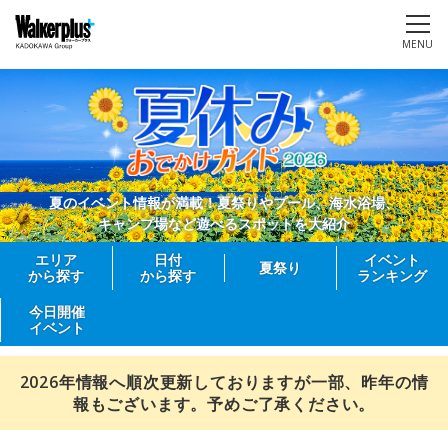
MENU
夏のイベント情報が満載！夏祭りやプール、海水浴場、
キャンプ場など遊べるスポットを大紹介
エリア
日付
イベント
夏祭り
から探す
から探す
ランキング
今日開催
イベント
2026年情報へ順次更新しておりますが一部、昨年の情
報もございます。予めご了承ください。