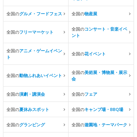
全国の
グルメ・フードフェス
全国の
物産展
全国の
コンサート・音楽イベ
全国の
フリーマーケット
ント
全国の
アニメ・ゲームイベン
全国の
花イベント
ト
全国の
美術展・博物展・展示
全国の
動物ふれあいイベント
会
全国の
演劇・講演会
全国の
フェア
全国の
夏休みスポット
全国の
キャンプ場・BBQ場
全国の
グランピング
全国の
遊園地・テーマパーク