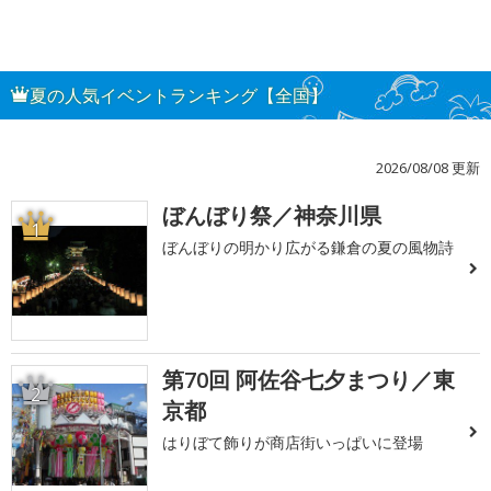
夏の人気イベントランキング【全国】
2026/08/08 更新
ぼんぼり祭／神奈川県
1
ぼんぼりの明かり広がる鎌倉の夏の風物詩
第70回 阿佐谷七夕まつり／東
2
京都
はりぼて飾りが商店街いっぱいに登場