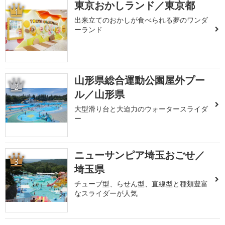
東京おかしランド／東京都
1
出来立てのおかしが食べられる夢のワンダ
ーランド
山形県総合運動公園屋外プー
2
ル／山形県
大型滑り台と大迫力のウォータースライダ
ー
ニューサンピア埼玉おごせ／
3
埼玉県
チューブ型、らせん型、直線型と種類豊富
なスライダーが人気