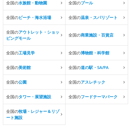
全国の
水族館・動物園
全国の
プール
全国の
ビーチ・海水浴場
全国の
温泉・スパリゾート
全国の
アウトレット・ショッ
全国の
商業施設・百貨店
ピングモール
全国の
工場見学
全国の
博物館・科学館
全国の
美術館
全国の
道の駅・SA/PA
全国の
公園
全国の
アスレチック
全国の
タワー・展望施設
全国の
フードテーマパーク
全国の
牧場・レジャー＆リゾ
ート施設