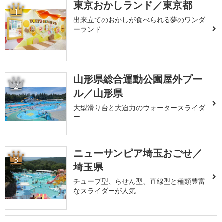
東京おかしランド／東京都
1
出来立てのおかしが食べられる夢のワンダ
ーランド
山形県総合運動公園屋外プー
2
ル／山形県
大型滑り台と大迫力のウォータースライダ
ー
ニューサンピア埼玉おごせ／
3
埼玉県
チューブ型、らせん型、直線型と種類豊富
なスライダーが人気