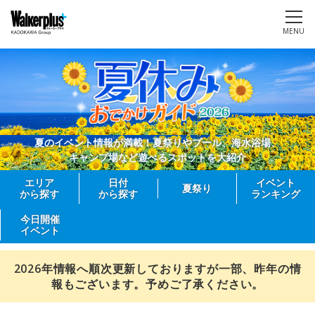
MENU
夏のイベント情報が満載！夏祭りやプール、海水浴場、
キャンプ場など遊べるスポットを大紹介
エリア
日付
イベント
夏祭り
から探す
から探す
ランキング
今日開催
イベント
2026年情報へ順次更新しておりますが一部、昨年の情
報もございます。予めご了承ください。