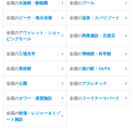
全国の
水族館・動物園
全国の
プール
全国の
ビーチ・海水浴場
全国の
温泉・スパリゾート
全国の
アウトレット・ショッ
全国の
商業施設・百貨店
ピングモール
全国の
工場見学
全国の
博物館・科学館
全国の
美術館
全国の
道の駅・SA/PA
全国の
公園
全国の
アスレチック
全国の
タワー・展望施設
全国の
フードテーマパーク
全国の
牧場・レジャー＆リゾ
ート施設