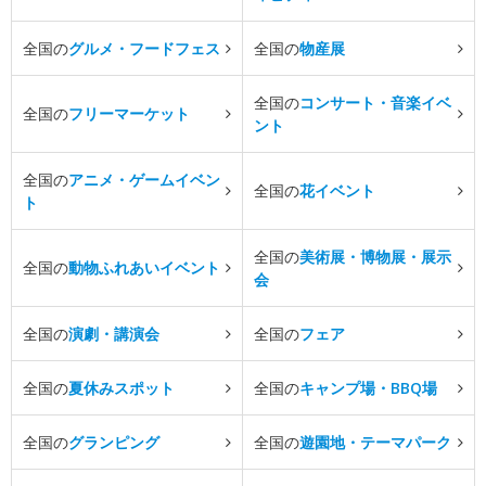
全国の
グルメ・フードフェス
全国の
物産展
全国の
コンサート・音楽イベ
全国の
フリーマーケット
ント
全国の
アニメ・ゲームイベン
全国の
花イベント
ト
全国の
美術展・博物展・展示
全国の
動物ふれあいイベント
会
全国の
演劇・講演会
全国の
フェア
全国の
夏休みスポット
全国の
キャンプ場・BBQ場
全国の
グランピング
全国の
遊園地・テーマパーク