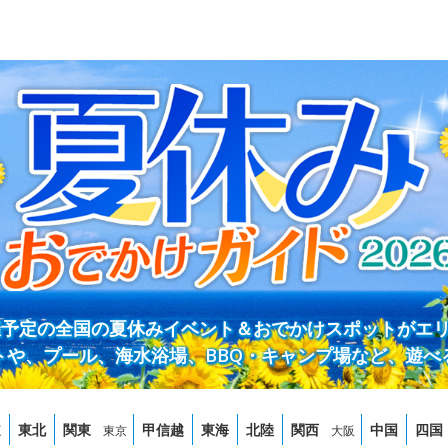
開催予定の全国の夏休みイベント＆おでかけスポットがエ
トや、プール、海水浴場、BBQ・キャンプ場など、遊べ
道
東北
関東
甲信越
東海
北陸
関西
中国
四国
東京
大阪