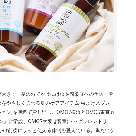
が大きく、夏のおでかけには虫や感染症への予防・暑
犬をやさしく労わる夏のケアアイテム(虫よけスプレ
ョン)を無料で貸し出し。OMO7横浜とOMO5東京五
ン」に常設、OMO7大阪は客室(ドッグフレンドリー
でかけ前後にサッと使える体制を整えている。重たいケ