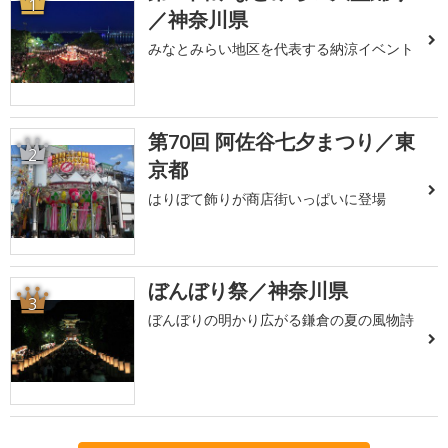
1
／神奈川県
みなとみらい地区を代表する納涼イベント
第70回 阿佐谷七夕まつり／東
2
京都
はりぼて飾りが商店街いっぱいに登場
ぼんぼり祭／神奈川県
3
ぼんぼりの明かり広がる鎌倉の夏の風物詩