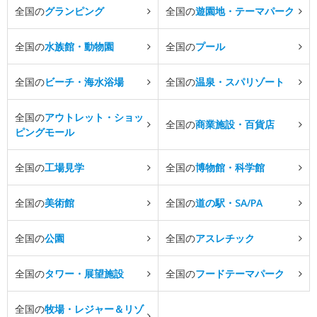
全国の
グランピング
全国の
遊園地・テーマパーク
全国の
水族館・動物園
全国の
プール
全国の
ビーチ・海水浴場
全国の
温泉・スパリゾート
全国の
アウトレット・ショッ
全国の
商業施設・百貨店
ピングモール
全国の
工場見学
全国の
博物館・科学館
全国の
美術館
全国の
道の駅・SA/PA
全国の
公園
全国の
アスレチック
全国の
タワー・展望施設
全国の
フードテーマパーク
全国の
牧場・レジャー＆リゾ