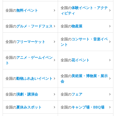
全国の
体験イベント・アクテ
全国の
無料イベント
ィビティ
全国の
グルメ・フードフェス
全国の
物産展
全国の
コンサート・音楽イベ
全国の
フリーマーケット
ント
全国の
アニメ・ゲームイベン
全国の
花イベント
ト
全国の
美術展・博物展・展示
全国の
動物ふれあいイベント
会
全国の
演劇・講演会
全国の
フェア
全国の
夏休みスポット
全国の
キャンプ場・BBQ場