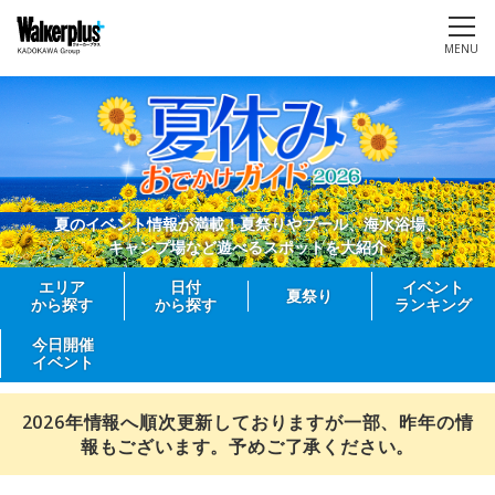
MENU
夏のイベント情報が満載！夏祭りやプール、海水浴場、
キャンプ場など遊べるスポットを大紹介
エリア
日付
イベント
夏祭り
から探す
から探す
ランキング
今日開催
イベント
2026年情報へ順次更新しておりますが一部、昨年の情
報もございます。予めご了承ください。