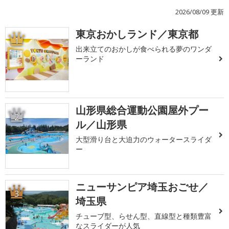
2026/08/09 更新
東京おかしランド／東京都
1
出来立てのおかしが食べられる夢のワンダ
ーランド
山形県総合運動公園屋外プー
2
ル／山形県
大型滑り台と大迫力のウォータースライダ
ー
ニューサンピア埼玉おごせ／
3
埼玉県
チューブ型、らせん型、直線型と種類豊富
なスライダーが人気