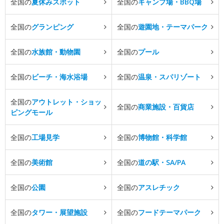
全国の
夏休みスポット
全国の
キャンプ場・BBQ場
全国の
グランピング
全国の
遊園地・テーマパーク
全国の
水族館・動物園
全国の
プール
全国の
ビーチ・海水浴場
全国の
温泉・スパリゾート
全国の
アウトレット・ショッ
全国の
商業施設・百貨店
ピングモール
全国の
工場見学
全国の
博物館・科学館
全国の
美術館
全国の
道の駅・SA/PA
全国の
公園
全国の
アスレチック
全国の
タワー・展望施設
全国の
フードテーマパーク