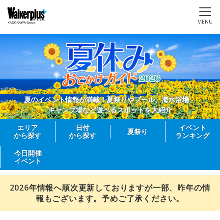
MENU
夏のイベント情報が満載！夏祭りやプール、海水浴場、
キャンプ場など遊べるスポットを大紹介
エリア
日付
イベント
夏祭り
から探す
から探す
ランキング
今日開催
イベント
2026年情報へ順次更新しておりますが一部、昨年の情
報もございます。予めご了承ください。