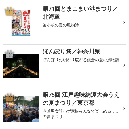
第71回とまこまい港まつり／
1
北海道
苫小牧の夏の風物詩
ぼんぼり祭／神奈川県
2
ぼんぼりの明かり広がる鎌倉の夏の風物詩
第75回 江戸趣味納涼大会うえ
3
の夏まつり／東京都
老若男女問わず家族みんなで楽しめるうえ
の夏まつり