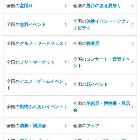
全国の
盆踊り
全国の
屋台のある夏祭り
全国の
体験イベント・アクテ
全国の
無料イベント
ィビティ
全国の
グルメ・フードフェス
全国の
物産展
全国の
コンサート・音楽イベ
全国の
フリーマーケット
ント
全国の
アニメ・ゲームイベン
全国の
花イベント
ト
全国の
美術展・博物展・展示
全国の
動物ふれあいイベント
会
全国の
演劇・講演会
全国の
フェア