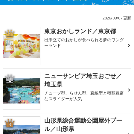
2026/08/07 更新
東京おかしランド／東京都
1
出来立てのおかしが食べられる夢のワンダ
ーランド
ニューサンピア埼玉おごせ／
2
埼玉県
チューブ型、らせん型、直線型と種類豊富
なスライダーが人気
山形県総合運動公園屋外プー
3
ル／山形県