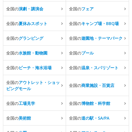
全国の
演劇・講演会
全国の
フェア
全国の
夏休みスポット
全国の
キャンプ場・BBQ場
全国の
グランピング
全国の
遊園地・テーマパーク
全国の
水族館・動物園
全国の
プール
全国の
ビーチ・海水浴場
全国の
温泉・スパリゾート
全国の
アウトレット・ショッ
全国の
商業施設・百貨店
ピングモール
全国の
工場見学
全国の
博物館・科学館
全国の
美術館
全国の
道の駅・SA/PA