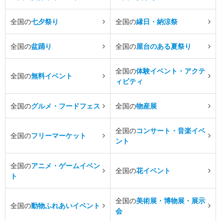
全国の
七夕祭り
全国の
縁日・納涼祭
全国の
盆踊り
全国の
屋台のある夏祭り
全国の
体験イベント・アクテ
全国の
無料イベント
ィビティ
全国の
グルメ・フードフェス
全国の
物産展
全国の
コンサート・音楽イベ
全国の
フリーマーケット
ント
全国の
アニメ・ゲームイベン
全国の
花イベント
ト
全国の
美術展・博物展・展示
全国の
動物ふれあいイベント
会