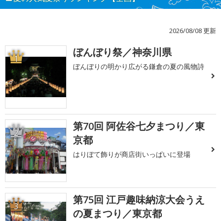
2026/08/08 更新
ぼんぼり祭／神奈川県
1
ぼんぼりの明かり広がる鎌倉の夏の風物詩
第70回 阿佐谷七夕まつり／東
2
京都
はりぼて飾りが商店街いっぱいに登場
第75回 江戸趣味納涼大会うえ
3
の夏まつり／東京都