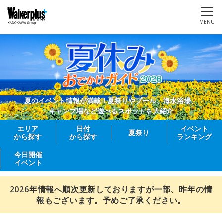
MENU
夏のイベント情報が満載！夏祭りやプール、海水浴場、
キャンプ場など遊べるスポットを大紹介
エリア
日付
イベント
夏祭り
から探す
から探す
ランキング
今日開催
イベント
2026年情報へ順次更新しておりますが一部、昨年の情
報もございます。予めご了承ください。