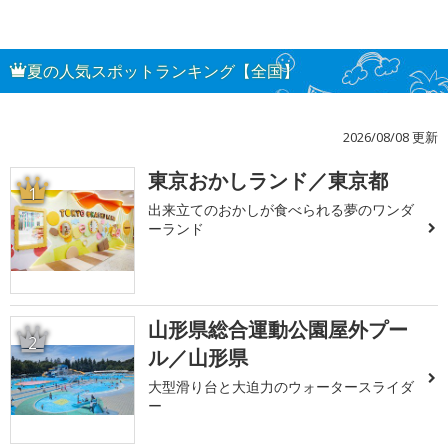
夏の人気スポットランキング【全国】
2026/08/08 更新
東京おかしランド／東京都
1
出来立てのおかしが食べられる夢のワンダ
ーランド
山形県総合運動公園屋外プー
2
ル／山形県
大型滑り台と大迫力のウォータースライダ
ー