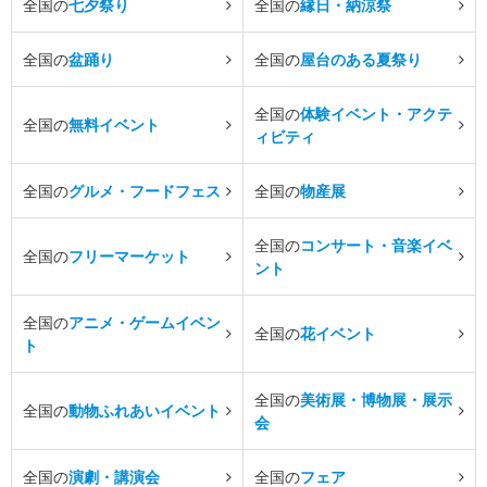
全国の
七夕祭り
全国の
縁日・納涼祭
全国の
盆踊り
全国の
屋台のある夏祭り
全国の
体験イベント・アクテ
全国の
無料イベント
ィビティ
全国の
グルメ・フードフェス
全国の
物産展
全国の
コンサート・音楽イベ
全国の
フリーマーケット
ント
全国の
アニメ・ゲームイベン
全国の
花イベント
ト
全国の
美術展・博物展・展示
全国の
動物ふれあいイベント
会
全国の
演劇・講演会
全国の
フェア