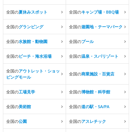
全国の
夏休みスポット
全国の
キャンプ場・BBQ場
全国の
グランピング
全国の
遊園地・テーマパーク
全国の
水族館・動物園
全国の
プール
全国の
ビーチ・海水浴場
全国の
温泉・スパリゾート
全国の
アウトレット・ショッ
全国の
商業施設・百貨店
ピングモール
全国の
工場見学
全国の
博物館・科学館
全国の
美術館
全国の
道の駅・SA/PA
全国の
公園
全国の
アスレチック