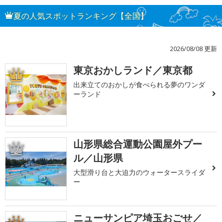
夏の人気スポットランキング【全国】
2026/08/08 更新
東京おかしランド／東京都
1
出来立てのおかしが食べられる夢のワンダ
ーランド
山形県総合運動公園屋外プー
2
ル／山形県
大型滑り台と大迫力のウォータースライダ
ー
ニューサンピア埼玉おごせ／