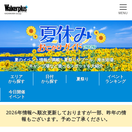
MENU
夏のイベント情報が満載！夏祭りやプール、海水浴場、
キャンプ場など遊べるスポットを大紹介
エリア
日付
イベント
夏祭り
から探す
から探す
ランキング
今日開催
イベント
2026年情報へ順次更新しておりますが一部、昨年の情
報もございます。予めご了承ください。