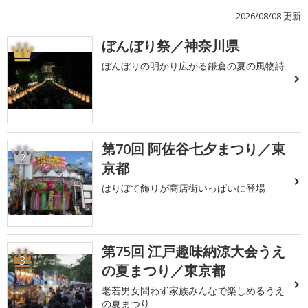
2026/08/08 更新
ぼんぼり祭／神奈川県
1
ぼんぼりの明かり広がる鎌倉の夏の風物詩
第70回 阿佐谷七夕まつり／東
2
京都
はりぼて飾りが商店街いっぱいに登場
第75回 江戸趣味納涼大会うえ
3
の夏まつり／東京都
老若男女問わず家族みんなで楽しめるうえ
の夏まつり