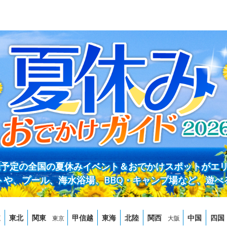
開催予定の全国の夏休みイベント＆おでかけスポットがエ
トや、プール、海水浴場、BBQ・キャンプ場など、遊べ
道
東北
関東
甲信越
東海
北陸
関西
中国
四国
東京
大阪